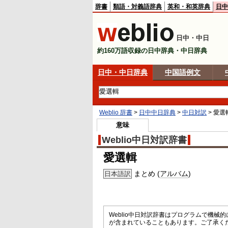
辞書
類語・対義語辞典
英和・和英辞典
日中
日中・中日
約160万語収録の日中辞典・中日辞典
日中・中日辞典
中国語例文
Weblio 辞書
>
日中中日辞典
>
中日対訳
>
愛選
意味
Weblio中日対訳辞書
愛選輯
まとめ (
アルバム
)
日本語訳
Weblio中日対訳辞書はプログラムで機
が含まれていることもあります。ご了承く