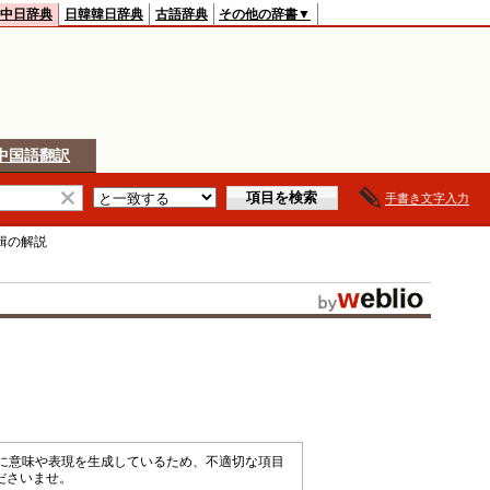
中日辞典
日韓韓日辞典
古語辞典
その他の辞書▼
中国語翻訳
手書き文字入力
輯
の解説
械的に意味や表現を生成しているため、不適切な項目
ださいませ。