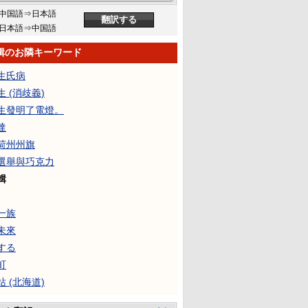
中国語⇒日本語
日本語⇒中国語
輯のお隣キーワード
生氏病
 (消歧義)
生發明了電燈。
達
荷州州旗
選舉與巧克力
輯
一族
未來
する
町
 (北海道)