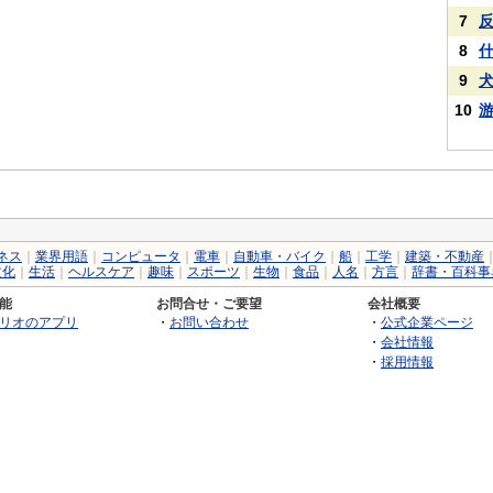
7
8
9
10
ネス
｜
業界用語
｜
コンピュータ
｜
電車
｜
自動車・バイク
｜
船
｜
工学
｜
建築・不動産
文化
｜
生活
｜
ヘルスケア
｜
趣味
｜
スポーツ
｜
生物
｜
食品
｜
人名
｜
方言
｜
辞書・百科事
能
お問合せ・ご要望
会社概要
リオのアプリ
・
お問い合わせ
・
公式企業ページ
・
会社情報
・
採用情報