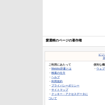
愛選輯のページの著作権
ビジ
ご利用にあたって
便利な機
・
Weblio辞書とは
・
ウェブ
・
検索の仕方
・
ヘルプ
・
利用規約
・
プライバシーポリシー
・
サイトマップ
・
クッキー・アクセスデータに
ついて