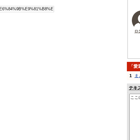
ロ
「愛
1
ま
テキ