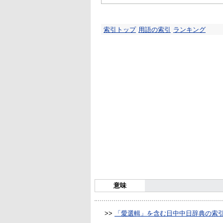
索引トップ
用語の索引
ランキング
意味
>>
「愛選輯」を含む日中中日辞典の索