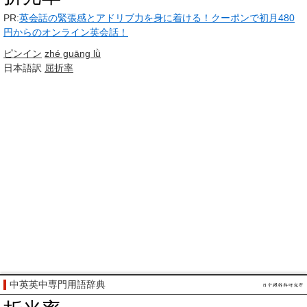
PR:
英会話の緊張感とアドリブ力を身に着ける！クーポンで初月480
円からのオンライン英会話！
ピンイン
zhé guāng lǜ
日本語訳
屈折率
中英英中専門用語辞典