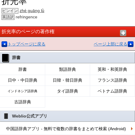
折光率
zhé guāng lǜ
ピンイン
refringence
英語訳
折光率のページの著作権
トップページに戻る
ページ上部に戻る
辞書
辞書
類語辞典
英和・和英辞典
日中・中日辞典
日韓・韓日辞典
フランス語辞典
タイ語辞典
ベトナム語辞典
インドネシア語辞典
古語辞典
Weblio公式アプリ
中国語辞典アプリ - 無料で複数の辞書をまとめて検索 (Android)