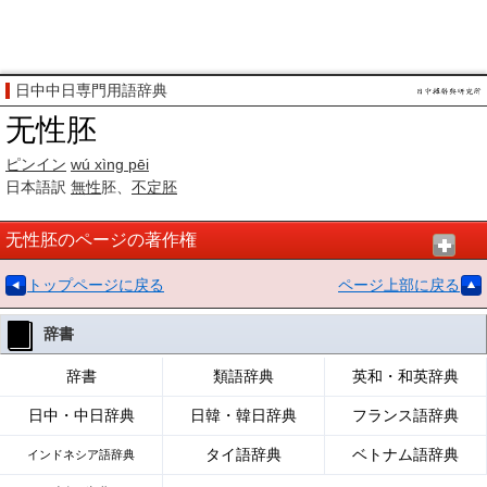
日中中日専門用語辞典
无性胚
ピンイン
wú xìng pēi
日本語訳
無性
胚、
不定胚
无性胚のページの著作権
トップページに戻る
ページ上部に戻る
辞書
辞書
類語辞典
英和・和英辞典
日中・中日辞典
日韓・韓日辞典
フランス語辞典
タイ語辞典
ベトナム語辞典
インドネシア語辞典