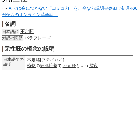
PR:
AIでは身につかない「コミュ力」を。今なら説明会参加で初月480
円からのオンライン英会話！
名詞
不定胚
日本語訳
パラフレーズ
対訳の関係
无性胚の概念の説明
日本語での
不定胚
[フテイハイ]
説明
植物
の
細胞培養
で,
不定胚
という
器官