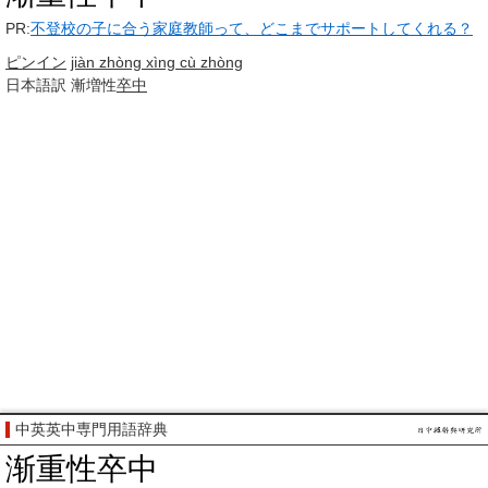
PR:
不登校の子に合う家庭教師って、どこまでサポートしてくれる？
ピンイン
jiàn zhòng xìng cù zhòng
日本語訳
漸増性
卒中
中英英中専門用語辞典
渐重性卒中