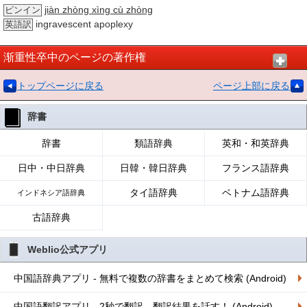
jiàn zhòng xìng cù zhòng
ピンイン
ingravescent apoplexy
英語訳
渐重性卒中のページの著作権
トップページに戻る
ページ上部に戻る
辞書
辞書
類語辞典
英和・和英辞典
日中・中日辞典
日韓・韓日辞典
フランス語辞典
タイ語辞典
ベトナム語辞典
インドネシア語辞典
古語辞典
Weblio公式アプリ
中国語辞典アプリ - 無料で複数の辞書をまとめて検索 (Android)
中国語翻訳アプリ - 2秒で翻訳、翻訳結果を話す！ (Android)