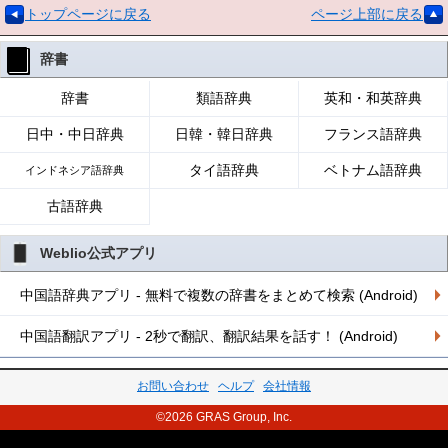
トップページに戻る
ページ上部に戻る
辞書
辞書
類語辞典
英和・和英辞典
日中・中日辞典
日韓・韓日辞典
フランス語辞典
タイ語辞典
ベトナム語辞典
インドネシア語辞典
古語辞典
Weblio公式アプリ
中国語辞典アプリ - 無料で複数の辞書をまとめて検索 (Android)
中国語翻訳アプリ - 2秒で翻訳、翻訳結果を話す！ (Android)
お問い合わせ
ヘルプ
会社情報
©2026 GRAS Group, Inc.