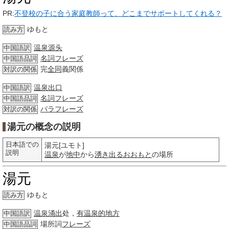
PR:
不登校の子に合う家庭教師って、どこまでサポートしてくれる？
ゆもと
読み方
温泉源头
中国語訳
名詞
フレーズ
中国語品詞
完
全同
義関係
対訳の関係
温泉出口
中国語訳
名詞
フレーズ
中国語品詞
パラフレーズ
対訳の関係
湯元の概念の説明
日本語での
湯元[ユモト]
説明
温泉
が
地中
から
湧き出る
おおもと
の場所
湯元
ゆもと
読み方
温泉
涌出
处，
有温泉的地方
中国語訳
場所詞
フレーズ
中国語品詞