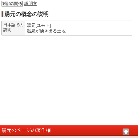
説明文
対訳の関係
湯元の概念の説明
日本語での
湯元[ユモト]
説明
温泉
が
湧き出る
土地
湯元のページの著作権