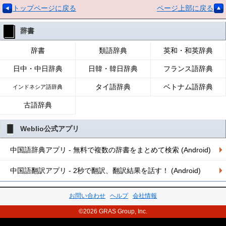
トップページに戻る
ページ上部に戻る
辞書
辞書
類語辞典
英和・和英辞典
日中・中日辞典
日韓・韓日辞典
フランス語辞典
タイ語辞典
ベトナム語辞典
インドネシア語辞典
古語辞典
Weblio公式アプリ
中国語辞典アプリ - 無料で複数の辞書をまとめて検索 (Android)
中国語翻訳アプリ - 2秒で翻訳、翻訳結果を話す！ (Android)
お問い合わせ
ヘルプ
会社情報
©2026 GRAS Group, Inc.