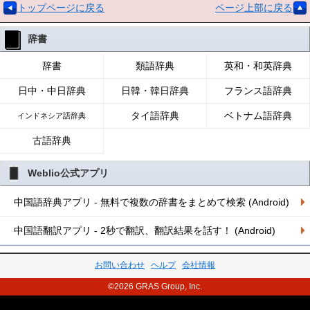
トップページに戻る
ページ上部に戻る
辞書
辞書
類語辞典
英和・和英辞典
日中・中日辞典
日韓・韓日辞典
フランス語辞典
タイ語辞典
ベトナム語辞典
インドネシア語辞典
古語辞典
Weblio公式アプリ
中国語辞典アプリ - 無料で複数の辞書をまとめて検索 (Android)
中国語翻訳アプリ - 2秒で翻訳、翻訳結果を話す！ (Android)
お問い合わせ
ヘルプ
会社情報
©2026 GRAS Group, Inc.