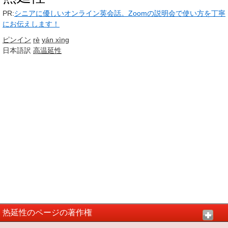
PR:
シニアに優しいオンライン英会話。Zoomの説明会で使い方を丁寧
にお伝えします！
ピンイン
rè
yán xìng
日本語訳
高温
延性
热延性のページの著作権