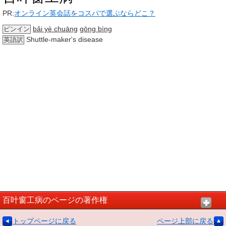
PR:
オンライン英会話をコスパで選ぶならどこ？
bǎi yè chuāng
gōng bì
ng
ピンイン
Shuttle-maker's disease
英語訳
百叶窗工病のページの著作権
トップページに戻る
ページ上部に戻る