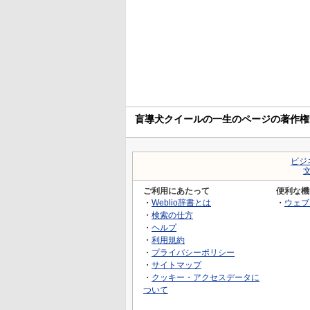
盲導犬クイールの一生のページの著作権
ビジ
ご利用にあたって
便利な機
・
Weblio辞書とは
・
ウェブ
・
検索の仕方
・
ヘルプ
・
利用規約
・
プライバシーポリシー
・
サイトマップ
・
クッキー・アクセスデータに
ついて