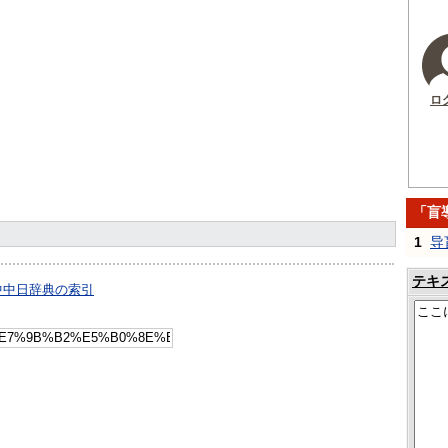
ロ
「盲
1
导
テキ
中中日辞典の索引