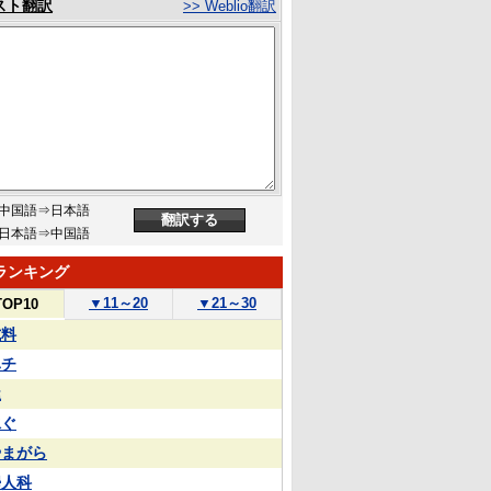
スト翻訳
>> Weblio翻訳
中国語⇒日本語
日本語⇒中国語
ランキング
▼
11～20
▼
21～30
TOP10
試料
ハチ
屋
泳ぐ
やまがら
婦人科