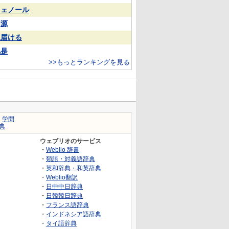
フェノール
同源
見届ける
凡是
>>もっとランキングを見る
｜
学問
典
ウェブリオのサービス
・
Weblio 辞書
・
類語・対義語辞典
・
英和辞典・和英辞典
・
Weblio翻訳
・
日中中日辞典
・
日韓韓日辞典
・
フランス語辞典
・
インドネシア語辞典
・
タイ語辞典