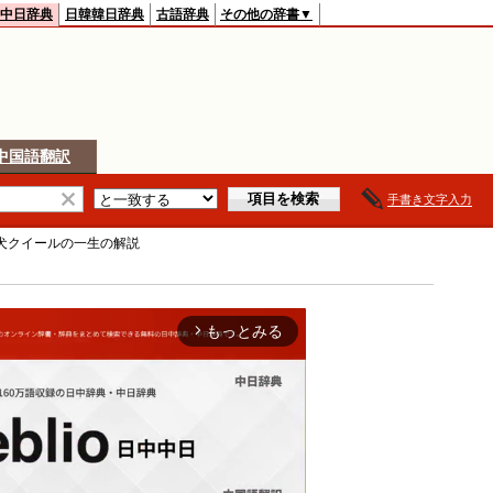
中日辞典
日韓韓日辞典
古語辞典
その他の辞書▼
中国語翻訳
手書き文字入力
犬クイールの一生
の解説
もっとみる
arrow_forward_ios