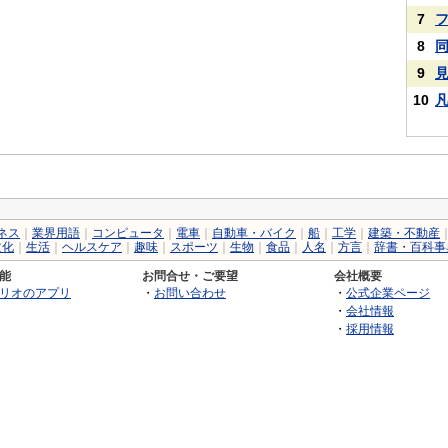
7
8
9
10
ネス
｜
業界用語
｜
コンピュータ
｜
電車
｜
自動車・バイク
｜
船
｜
工学
｜
建築・不動産
文化
｜
生活
｜
ヘルスケア
｜
趣味
｜
スポーツ
｜
生物
｜
食品
｜
人名
｜
方言
｜
辞書・百科事
能
お問合せ・ご要望
会社概要
リオのアプリ
・
お問い合わせ
・
公式企業ページ
・
会社情報
・
採用情報