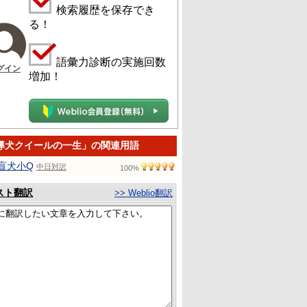
検索履歴を保存でき
る！
語彙力診断の実施回数
グイン
増加！
導犬クイールの一生」の関連用語
盲犬小Q
中日対訳
100%
スト翻訳
>> Weblio翻訳