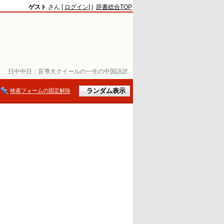
ゲスト
さん [
ログイン
] |
辞書総合TOP
日中中日：
盲導犬クイールの一生の中国語訳
検索フォームの固定解除