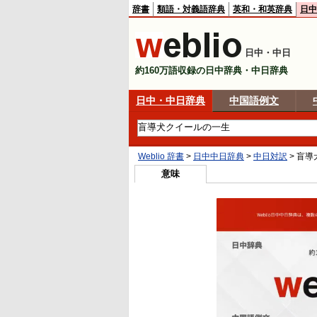
辞書
類語・対義語辞典
英和・和英辞典
日中
日中・中日
約160万語収録の日中辞典・中日辞典
日中・中日辞典
中国語例文
Weblio 辞書
>
日中中日辞典
>
中日対訳
>
盲導
意味