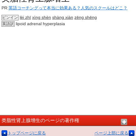
PR:
英語コーチングって本当に効果ある？人気のスクールはどこ？
lèi zhī
xìng shèn
shàng xiàn
zēng shēng
ピンイン
lipoid adrenal hyperplasia
英語訳
类脂性肾上腺增生のページの著作権
トップページに戻る
ページ上部に戻る