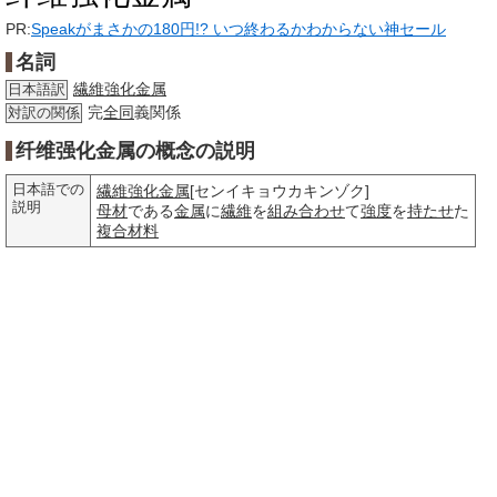
PR:
Speakがまさかの180円!? いつ終わるかわからない神セール
名詞
繊維強化金属
日本語訳
完
全同
義関係
対訳の関係
纤维强化金属の概念の説明
日本語での
繊維強化金属
[センイキョウカキンゾク]
説明
母材
である
金属
に
繊維
を
組み合わせ
て
強度
を
持たせ
た
複合材料