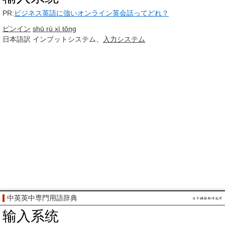
PR:
ビジネス英語に強いオンライン英会話ってどれ？
ピンイン
shū rù xì tǒng
日本語訳
インプットシステム、
入力
システム
中英英中専門用語辞典
输入系统