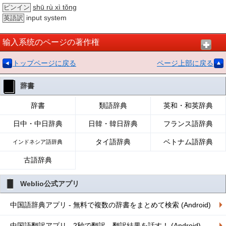
shū rù xì tǒng
ピンイン
input system
英語訳
输入系统のページの著作権
トップページに戻る
ページ上部に戻る
辞書
辞書
類語辞典
英和・和英辞典
日中・中日辞典
日韓・韓日辞典
フランス語辞典
タイ語辞典
ベトナム語辞典
インドネシア語辞典
古語辞典
Weblio公式アプリ
中国語辞典アプリ - 無料で複数の辞書をまとめて検索 (Android)
中国語翻訳アプリ - 2秒で翻訳、翻訳結果を話す！ (Android)