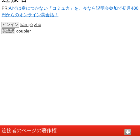
PR:
AIでは身につかない「コミュ力」を。今なら説明会参加で初月480
円からのオンライン英会話！
lián jiē
zhě
ピンイン
coupler
英語訳
连接者のページの著作権