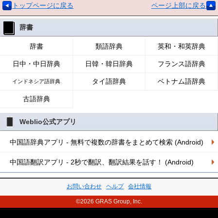
トップページに戻る
ページ上部に戻る
辞書
辞書
類語辞典
英和・和英辞典
日中・中日辞典
日韓・韓日辞典
フランス語辞典
タイ語辞典
ベトナム語辞典
インドネシア語辞典
古語辞典
Weblio公式アプリ
中国語辞典アプリ - 無料で複数の辞書をまとめて検索 (Android)
中国語翻訳アプリ - 2秒で翻訳、翻訳結果を話す！ (Android)
お問い合わせ
ヘルプ
会社情報
©2026 GRAS Group, Inc.