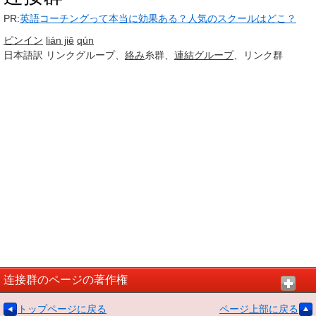
PR:
英語コーチングって本当に効果ある？人気のスクールはどこ？
ピンイン
lián jiē
qún
日本語訳
リンクグループ、
絡み
糸群、
連結
グループ
、リンク群
连接群のページの著作権
トップページに戻る
ページ上部に戻る