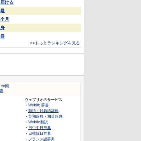
見届ける
凡是
上个月
动身
一冊
>>もっとランキングを見る
｜
学問
典
ウェブリオのサービス
・
Weblio 辞書
・
類語・対義語辞典
・
英和辞典・和英辞典
・
Weblio翻訳
・
日中中日辞典
・
日韓韓日辞典
・
フランス語辞典