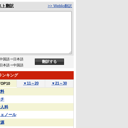
スト翻訳
>> Weblio翻訳
中国語⇒日本語
日本語⇒中国語
ランキング
▼
11～20
▼
21～30
TOP10
試料
ハチ
婦人科
フェノール
同源