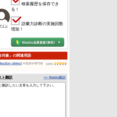
検索履歴を保存でき
る！
語彙力診断の実施回数
グイン
増加！
合对象」の関連用語
lection object
中英英中専門用
100%
スト翻訳
>> Weblio翻訳