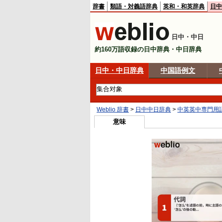
辞書
類語・対義語辞典
英和・和英辞典
日中
日中・中日
約160万語収録の日中辞典・中日辞典
日中・中日辞典
中国語例文
Weblio 辞書
>
日中中日辞典
>
中英英中専門用
意味