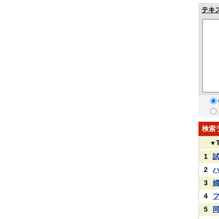
テキ
検索
▼
1
2
3
4
5