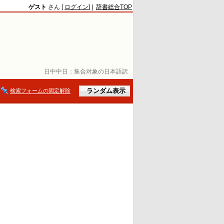
ゲスト
さん [
ログイン
] |
辞書総合TOP
日中中日：
集合对象の日本語訳
検索フォームの固定解除