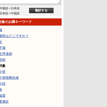
中国語⇒日本語
日本語⇒中国語
对象のお隣キーワード
域
場所はどこですか？
处
子项
定序准则
容积
对象
小管
小管细胞抗体
小结
差
幅度
度测定