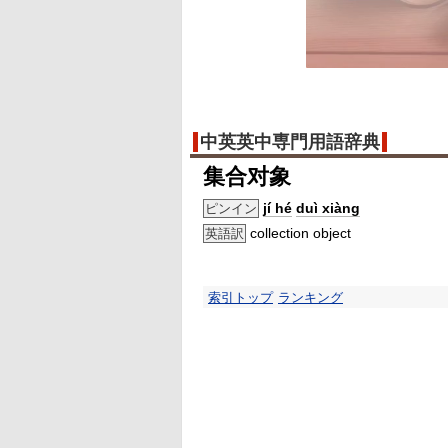
中英英中専門用語辞典
集合对象
jí hé
duì xiàng
ピンイン
collection object
英語訳
索引トップ
ランキング