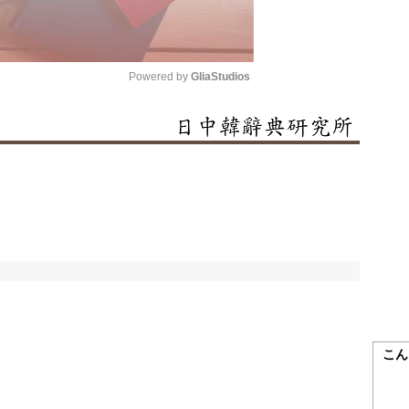
Powered by 
GliaStudios
Mute
こん