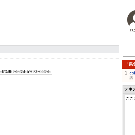
ロ
「集
1
col
語
テキ