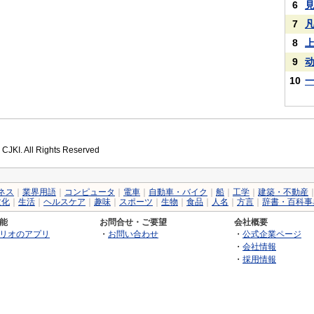
6
7
8
9
10
 CJKI. All Rights Reserved
ネス
｜
業界用語
｜
コンピュータ
｜
電車
｜
自動車・バイク
｜
船
｜
工学
｜
建築・不動産
文化
｜
生活
｜
ヘルスケア
｜
趣味
｜
スポーツ
｜
生物
｜
食品
｜
人名
｜
方言
｜
辞書・百科事
能
お問合せ・ご要望
会社概要
リオのアプリ
・
お問い合わせ
・
公式企業ページ
・
会社情報
・
採用情報