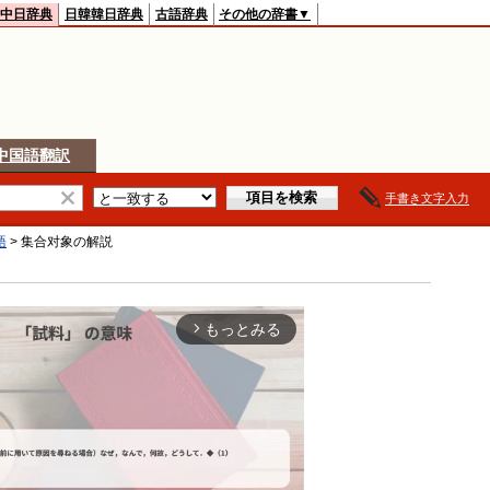
中日辞典
日韓韓日辞典
古語辞典
その他の辞書▼
中国語翻訳
手書き文字入力
語
>
集合对象
の解説
もっとみる
arrow_forward_ios