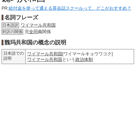
PR:
給付金を使って通える英会話スクールって、どこがおすすめ？
名詞フレーズ
ワイマール共和国
日本語訳
完
全同
義関係
対訳の関係
魏玛共和国の概念の説明
日本語での
ワイマール共和国
[ワイマールキョウワコク]
説明
ワイマール共和国
という
政治体制