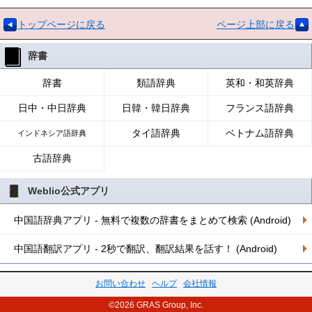
トップページに戻る
ページ上部に戻る
辞書
辞書
類語辞典
英和・和英辞典
日中・中日辞典
日韓・韓日辞典
フランス語辞典
タイ語辞典
ベトナム語辞典
インドネシア語辞典
古語辞典
Weblio公式アプリ
中国語辞典アプリ - 無料で複数の辞書をまとめて検索 (Android)
中国語翻訳アプリ - 2秒で翻訳、翻訳結果を話す！ (Android)
お問い合わせ
ヘルプ
会社情報
©2026 GRAS Group, Inc.