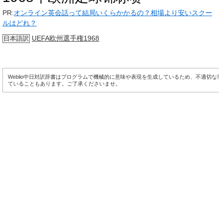
PR:
オンライン英会話って結局いくらかかるの？相場より安いスクー
ルはどれ？
UEFA欧州選手権1968
日本語訳
Weblio中日対訳辞書はプログラムで機械的に意味や表現を生成しているため、不適切
ていることもあります。ご了承くださいませ。