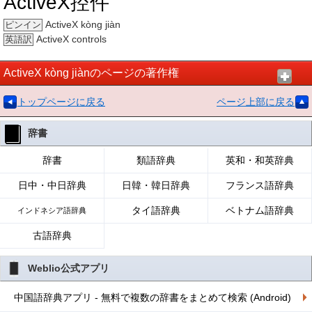
ActiveX控件
ActiveX kòng jiàn
ピンイン
ActiveX controls
英語訳
ActiveX kòng jiànのページの著作権
トップページに戻る
ページ上部に戻る
辞書
辞書
類語辞典
英和・和英辞典
日中・中日辞典
日韓・韓日辞典
フランス語辞典
タイ語辞典
ベトナム語辞典
インドネシア語辞典
古語辞典
Weblio公式アプリ
中国語辞典アプリ - 無料で複数の辞書をまとめて検索 (Android)