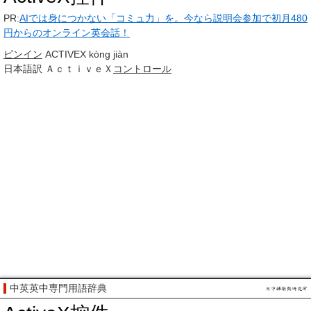
PR:
AIでは身につかない「コミュ力」を。今なら説明会参加で初月480
円からのオンライン英会話！
ピンイン
ACTIVEX kòng jiàn
日本語訳
ＡｃｔｉｖｅＸ
コントロール
中英英中専門用語辞典