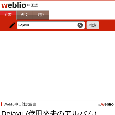
中国語
辞書
例文
翻訳
Weblio中日対訳辞書
Dejavu (倖田來未のアルバム)