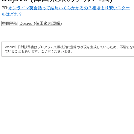
PR:
オンライン英会話って結局いくらかかるの？相場より安いスクー
ルはどれ？
Dejavu (倖田來未專輯)
中国語訳
Weblio中日対訳辞書はプログラムで機械的に意味や表現を生成しているため、不適切
ていることもあります。ご了承くださいませ。