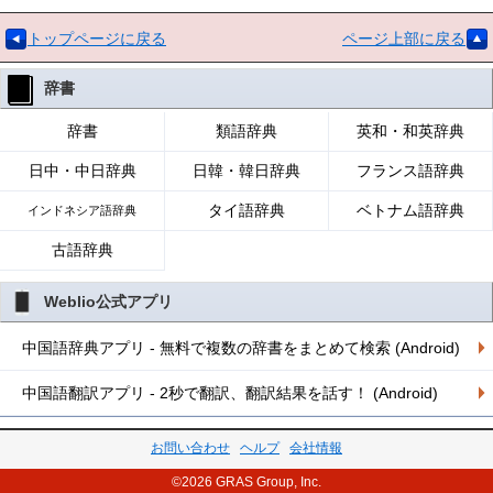
トップページに戻る
ページ上部に戻る
辞書
辞書
類語辞典
英和・和英辞典
日中・中日辞典
日韓・韓日辞典
フランス語辞典
タイ語辞典
ベトナム語辞典
インドネシア語辞典
古語辞典
Weblio公式アプリ
中国語辞典アプリ - 無料で複数の辞書をまとめて検索 (Android)
中国語翻訳アプリ - 2秒で翻訳、翻訳結果を話す！ (Android)
お問い合わせ
ヘルプ
会社情報
©2026 GRAS Group, Inc.