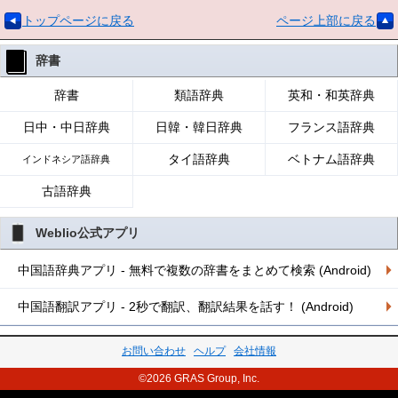
トップページに戻る
ページ上部に戻る
辞書
辞書
類語辞典
英和・和英辞典
日中・中日辞典
日韓・韓日辞典
フランス語辞典
タイ語辞典
ベトナム語辞典
インドネシア語辞典
古語辞典
Weblio公式アプリ
中国語辞典アプリ - 無料で複数の辞書をまとめて検索 (Android)
中国語翻訳アプリ - 2秒で翻訳、翻訳結果を話す！ (Android)
お問い合わせ
ヘルプ
会社情報
©2026 GRAS Group, Inc.