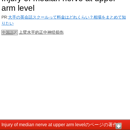
arm level
PR:
大手の英会話スクールって料金はどれくらい？相場をまとめて知
りたい
上臂
水平的
正中神经
损伤
中国語
訳
Injury of median nerve at upper arm levelのページの著作権