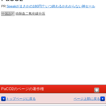
PR:
Speakがまさかの180円!? いつ終わるかわからない神セール
动脉血
二氧化碳分压
中国語
訳
PaCO2のページの著作権
トップページに戻る
ページ上部に戻る