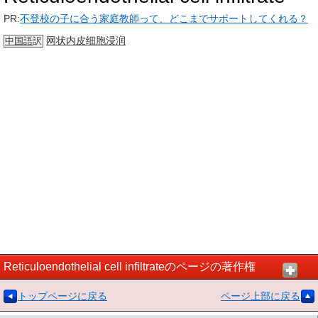
PR:
不登校の子に合う家庭教師って、どこまでサポートしてくれる？
网状
内皮细胞
浸润
中国語
訳
Reticuloendothelial cell infiltrateのページの著作権
トップページに戻る
ページ上部に戻る