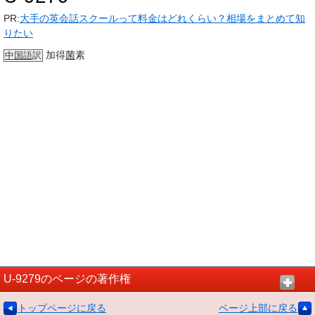
PR:
大手の英会話スクールって料金はどれくらい？相場をまとめて知
りたい
加得
菌
素
中国語
訳
U-9279のページの著作権
トップページに戻る
ページ上部に戻る