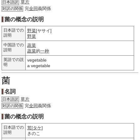
草片
日本語訳
完
全同
義関係
対訳の関係
菌の概念の説明
日本語での
野菜
[ヤサイ]
説明
野菜
中国語での
蔬菜
説明
蔬菜
的
一种
英語での説
vegetable
明
a vegetable
菌
名詞
草片
日本語訳
完
全同
義関係
対訳の関係
菌の概念の説明
日本語での
茸
[
タケ
]
説明
きのこ