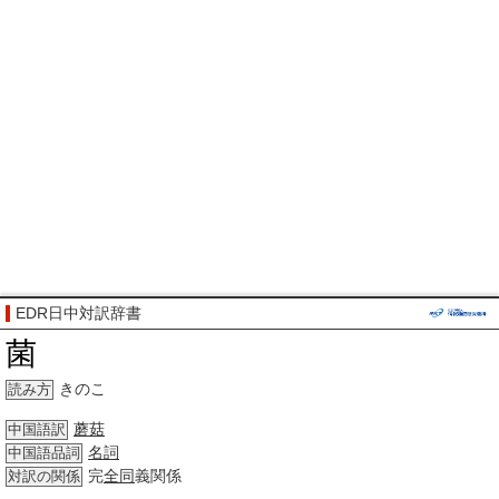
EDR日中対訳辞書
菌
きのこ
読み方
蘑菇
中国語訳
名詞
中国語品詞
完
全同
義関係
対訳の関係