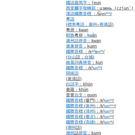
國語羅馬字
：
jeun
西里爾字母
轉寫
：
цзюнь
(czjunʹ)
漢語
國際音標
：
/t͡ɕyn
²¹
⁴/
粵語
(
標準
粵語
，
廣州
–
香港
話)
粵拼
：
kwan
耶魯
粵拼
：
kw
án
廣州話
拼音
：
kwan
廣東
拼音
：
kuen
國際音標
：
/k
ʷʰ
ɐ
n³
⁵/
(
台山
話，
台城
)
維基詞典
拼音
：
kun
國際音標
：
/kʰ
un
²¹
/
閩南語
(泉漳話)
白話字
：
khún
臺羅
：
khún
普實
台文
：
quon
國際音標
(廈門)
：
/kʰ
un
⁵³/
國際音標
(
泉州
)
：
/kʰ
un
⁵⁵⁴/
國際音標
(
漳州
)
：
/kʰ
un
⁵³/
國際音標
(
臺北
)
：
/kʰ
un
⁵³/
國際音標
(
高雄
)
：
/kʰ
un
⁴¹/
(
潮州
話)
潮州
話
拼音
：
kung