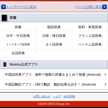
トップページに戻る
ページ上部に戻る
辞書
辞書
類語辞典
英和・和英辞典
日中・中日辞典
日韓・韓日辞典
フランス語辞典
タイ語辞典
ベトナム語辞典
インドネシア語辞典
古語辞典
Weblio公式アプリ
中国語辞典アプリ - 無料で複数の辞書をまとめて検索 (Android)
中国語翻訳アプリ - 2秒で翻訳、翻訳結果を話す！ (Android)
お問い合わせ
ヘルプ
会社情報
©2026 GRAS Group, Inc.