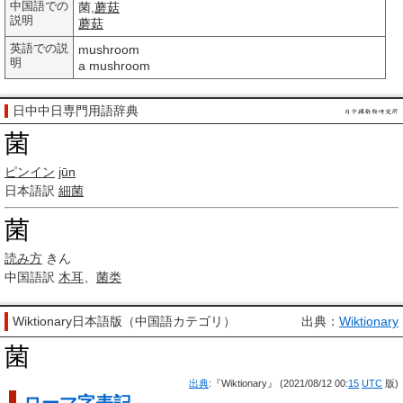
中国語での
菌,
蘑菇
説明
蘑菇
英語での説
mushroom
明
a mushroom
日中中日専門用語辞典
菌
ピンイン
jūn
日本語訳
細菌
菌
読み方
きん
中国語訳
木耳
、
菌类
Wiktionary日本語版（中国語カテゴリ）
出典：
Wiktionary
菌
出典
:『Wiktionary』 (2021/08/12 00:
15
UTC
版)