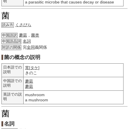
明
a parasitic microbe that causes decay or disease
菌
くさびら
読み方
蘑菇
，
菌类
中国語訳
名詞
中国語品詞
完
全同
義関係
対訳の関係
菌の概念の説明
日本語での
茸
[
タケ
]
説明
きのこ
中国語での
蘑菇
説明
蘑菇
英語での説
mushroom
明
a mushroom
菌
名詞