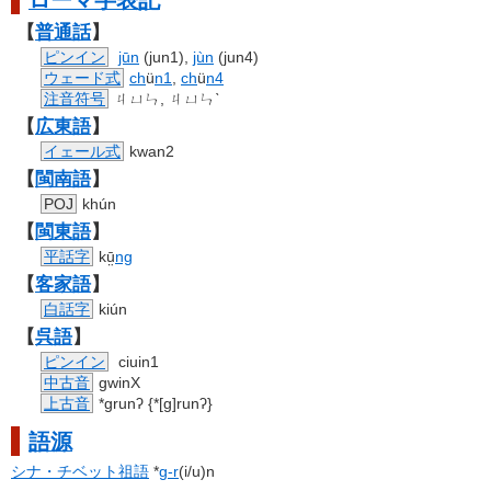
ローマ字
表記
【
普通話
】
ピンイン
jūn
(jun1),
jùn
(jun4)
ウェード式
ch
ü
n1
,
ch
ü
n4
注音符号
ㄐㄩㄣ, ㄐㄩㄣˋ
【
広東語
】
イェール式
kwan2
【
閩南語
】
POJ
khún
【
閩東語
】
平話字
kṳ̄
ng
【
客家語
】
白話字
kiún
【
呉語
】
ピンイン
ciuin1
中古音
gwinX
上古音
*ɡrunʔ {*[ɡ]runʔ}
語源
シナ・チベット祖語
*
g-r
(i/u)n