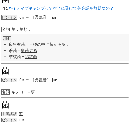
PR:
ネイティブキャンプって本当に受けて英会話を放題なの？
jūn
⇒ ［異読音］
jùn
ピンイン
名詞
菌，
菌類
．
用例
痰里有菌。＝痰の中に菌がある．
杀菌＝
殺菌する
．
结核菌＝
結核菌
．
菌
jùn
⇒ ［異読音］
jūn
ピンイン
名詞
キノコ
．≒
蕈
．
菌
菌
中国語訳
jūn
ピンイン