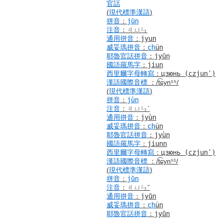
官話
(
現代標準漢語
)
拼音
：
jūn
注音
：
ㄐㄩㄣ
通用拼音
：
jyun
威妥瑪拼音
：
ch
ün
耶魯
官話
拼音
：
jyūn
國語羅馬字
：
jiun
西里爾字母
轉寫
：
цзюнь
(czjunʹ)
漢語
國際音標
：
/t͡ɕyn⁵⁵/
(
現代標準漢語
)
拼音
：
jùn
注音
：
ㄐㄩㄣˋ
通用拼音
：
jyùn
威妥瑪拼音
：
ch
ün
耶魯
官話
拼音
：
jyùn
國語羅馬字
：
jiunn
西里爾字母
轉寫
：
цзюнь
(czjunʹ)
漢語
國際音標
：
/t͡ɕyn⁵¹/
(
現代標準漢語
)
拼音
：
jǔn
注音
：
ㄐㄩㄣˇ
通用拼音
：
jyǔn
威妥瑪拼音
：
ch
ün
耶魯
官話
拼音
：
jyǔn