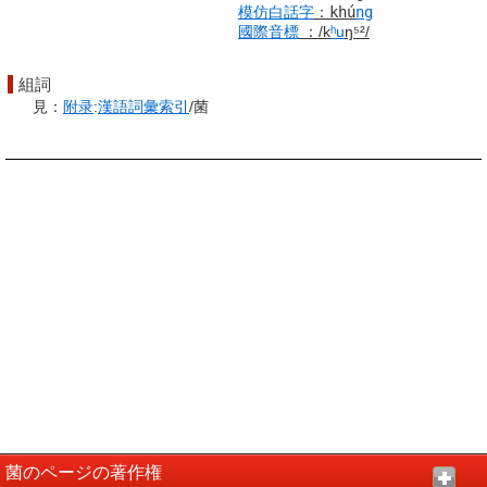
模仿
白話字
：
khú
ng
國際音標
：
/k
ʰu
ŋ⁵²/
組詞
見：
附录
:
漢語
詞彙
索引
/菌
菌のページの著作権