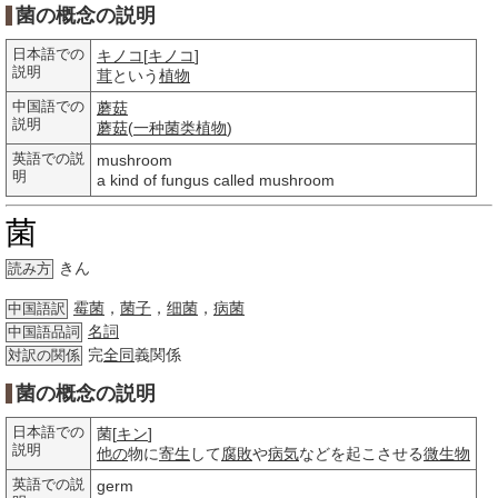
菌の概念の説明
日本語での
キノコ
[
キノコ
]
説明
茸
という
植物
中国語での
蘑菇
説明
蘑菇
(
一种
菌类
植物
)
英語での説
mushroom
明
a kind of fungus called mushroom
菌
きん
読み方
霉菌
，
菌子
，
细菌
，
病菌
中国語訳
名詞
中国語品詞
完
全同
義関係
対訳の関係
菌の概念の説明
日本語での
菌[
キン
]
説明
他の
物に
寄生
して
腐敗
や
病気
などを起こさせる
微生物
英語での説
germ