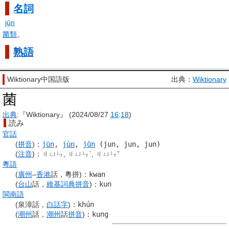
名詞
jūn
菌類
。
熟語
Wiktionary中国語版
出典：
Wiktionary
菌
出典
:『Wiktionary』 (2024/08/27
16
:
18
)
読み
官話
(
拼音
)
：
jūn
,
jùn
,
jǔn
(jun, jun, jun)
(
注音
)
：
ㄐㄩㄣ, ㄐㄩㄣˋ, ㄐㄩㄣˇ
粵語
(
廣州
–
香港
話，粵拼)
：
kwan
(
台山
話，
維基詞典
拼音
)
：
kun
閩南語
(泉漳話，
白話字
)
：
khún
(
潮州
話，
潮州
話
拼音
)
：
kung