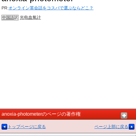
PR:
オンライン英会話をコスパで選ぶならどこ？
光电
血氧计
中国語
訳
anoxia-photometerのページの著作権
トップページに戻る
ページ上部に戻る