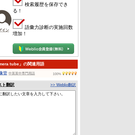
検索履歴を保存でき
る！
語彙力診断の実施回数
グイン
増加！
mera tube」の関連用語
像管
中英英中専門用語
100%
スト翻訳
>> Weblio翻訳