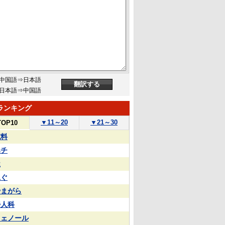
中国語⇒日本語
日本語⇒中国語
ランキング
▼
11～20
▼
21～30
TOP10
試料
ハチ
屋
泳ぐ
やまがら
婦人科
フェノール