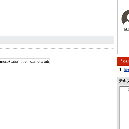
ロ
「ca
1
摄
テキ