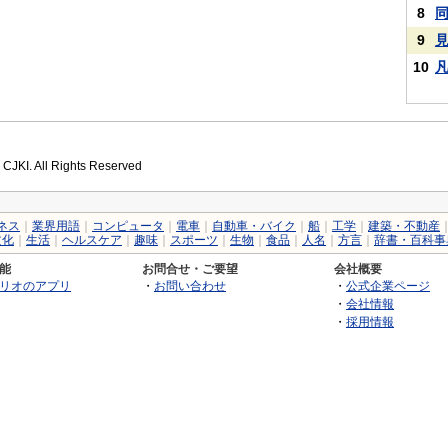
8
9
10
 CJKI. All Rights Reserved
ネス
｜
業界用語
｜
コンピュータ
｜
電車
｜
自動車・バイク
｜
船
｜
工学
｜
建築・不動産
文化
｜
生活
｜
ヘルスケア
｜
趣味
｜
スポーツ
｜
生物
｜
食品
｜
人名
｜
方言
｜
辞書・百科事
能
お問合せ・ご要望
会社概要
リオのアプリ
・
お問い合わせ
・
公式企業ページ
・
会社情報
・
採用情報