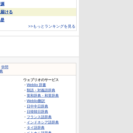
同源
見届ける
凡是
>>もっとランキングを見る
｜
学問
典
ウェブリオのサービス
・
Weblio 辞書
・
類語・対義語辞典
・
英和辞典・和英辞典
・
Weblio翻訳
・
日中中日辞典
・
日韓韓日辞典
・
フランス語辞典
・
インドネシア語辞典
・
タイ語辞典
・
ベトナム語辞典