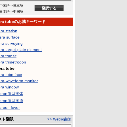
中国語⇒日本語
日本語⇒中国語
era tubeのお隣キーワード
ra station
ra surface
ra surveying
ra target-plate element
a transit
ra trimetrogon
ra tube
ra tube face
ra-waveform monitor
ra window
eron血型抗体
eron血型抗原
roon fever
スト翻訳
>> Weblio翻訳