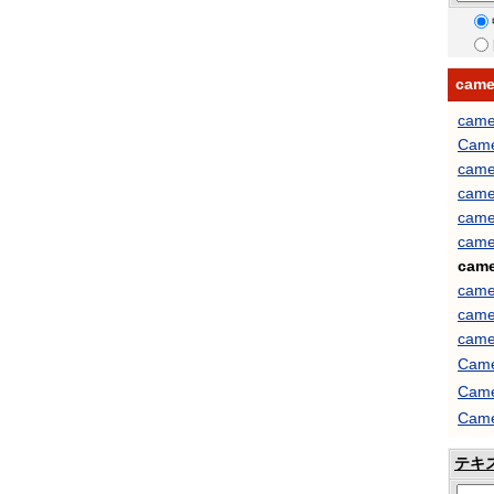
cam
came
Came
came
came
camer
came
came
came
came
came
Cam
Cam
Came
テキ