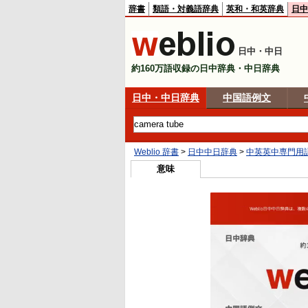
辞書
類語・対義語辞典
英和・和英辞典
日中
日中・中日
約160万語収録の日中辞典・中日辞典
日中・中日辞典
中国語例文
Weblio 辞書
>
日中中日辞典
>
中英英中専門用
意味