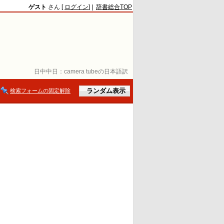
ゲスト
さん [
ログイン
] |
辞書総合TOP
日中中日：
camera tubeの日本語訳
検索フォームの固定解除