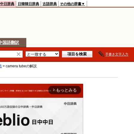
中日辞典
日韓韓日辞典
古語辞典
その他の辞書▼
中国語翻訳
手書き文字入力
語
>
camera tube
の解説
もっとみる
arrow_forward_ios