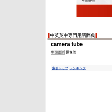
中英英中専門用語辞典
camera tube
摄像管
中国語
訳
索引トップ
ランキング