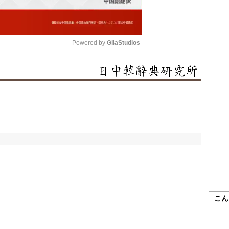
Powered by 
GliaStudios
Mute
こん