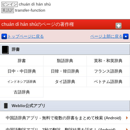
chuán dì hán shù
ピンイン
transfer-function
英語訳
chuán dì hán shùのページの著作権
トップページに戻る
ページ上部に戻る
辞書
辞書
類語辞典
英和・和英辞典
日中・中日辞典
日韓・韓日辞典
フランス語辞典
タイ語辞典
ベトナム語辞典
インドネシア語辞典
古語辞典
Weblio公式アプリ
中国語辞典アプリ - 無料で複数の辞書をまとめて検索 (Android)
中国語翻訳アプリ - 2秒で翻訳、翻訳結果を話す！ (Android)