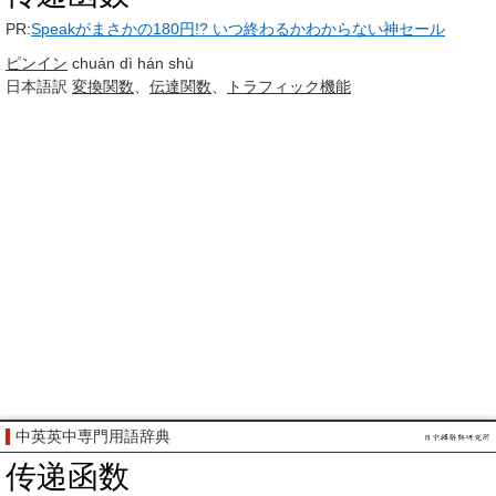
PR:
Speakがまさかの180円!? いつ終わるかわからない神セール
ピンイン
chuán dì hán shù
日本語訳
変換
関数
、
伝達
関数
、
トラフィック
機能
中英英中専門用語辞典
传递函数