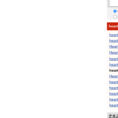
hea
heart
heart
Hear
Hear
heart
hear
hear
Hear
heart
heart
heart
heart
heart
テキ