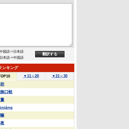
中国語⇒日本語
日本語⇒中国語
ランキング
▼
11～20
▼
21～30
TOP10
苏枋
花狭口蛙
実量
ūniáng
喇嘛
終夜