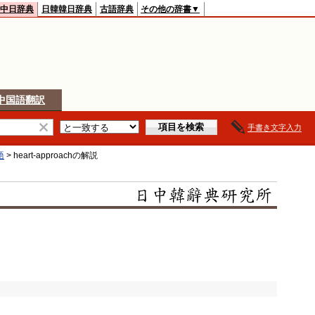
中日辞典
日韓韓日辞典
古語辞典
その他の辞書▼
中国語翻訳
手書き文字入力
語
>
heart-approach
の解説