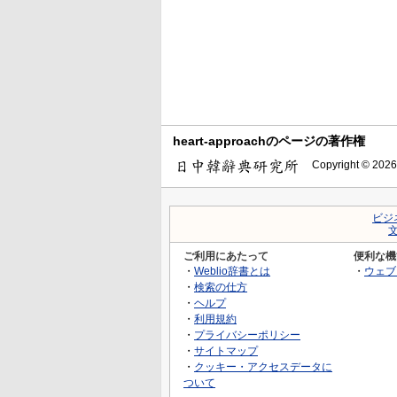
heart-approachのページの著作権
Copyright © 2026
ビジ
ご利用にあたって
便利な機
・
Weblio辞書とは
・
ウェブ
・
検索の仕方
・
ヘルプ
・
利用規約
・
プライバシーポリシー
・
サイトマップ
・
クッキー・アクセスデータに
ついて