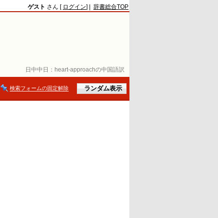
ゲスト
さん [
ログイン
] |
辞書総合TOP
日中中日：
heart-approachの中国語訳
検索フォームの固定解除