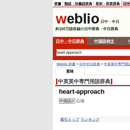
辞書
類語・対義語辞典
英和・和英辞典
日中
日中・中日
約160万語収録の日中辞典・中日辞典
日中・中日辞典
中国語例文
Weblio 辞書
>
日中中日辞典
>
中英英中専門用
意味
中英英中専門用語辞典
heart-approach
心法
中国語
訳
索引トップ
ランキング