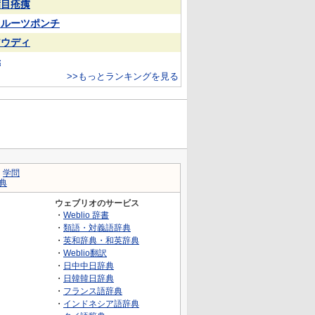
满目疮痍
フルーツポンチ
アウディ
光
>>もっとランキングを見る
｜
学問
典
ウェブリオのサービス
・
Weblio 辞書
・
類語・対義語辞典
・
英和辞典・和英辞典
・
Weblio翻訳
・
日中中日辞典
・
日韓韓日辞典
・
フランス語辞典
・
インドネシア語辞典