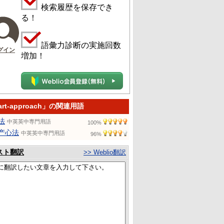
検索履歴を保存でき
る！
語彙力診断の実施回数
グイン
増加！
art-approach」の関連用語
法
中英英中専門用語
100%
产心法
中英英中専門用語
96%
スト翻訳
>> Weblio翻訳