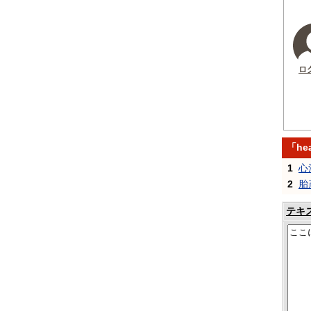
ロ
「he
1
心
2
胎
テキ