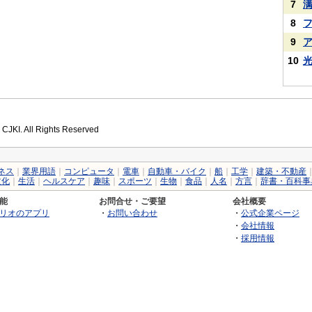
7
8
9
10
 CJKI. All Rights Reserved
ネス
｜
業界用語
｜
コンピュータ
｜
電車
｜
自動車・バイク
｜
船
｜
工学
｜
建築・不動産
文化
｜
生活
｜
ヘルスケア
｜
趣味
｜
スポーツ
｜
生物
｜
食品
｜
人名
｜
方言
｜
辞書・百科事
能
お問合せ・ご要望
会社概要
リオのアプリ
・
お問い合わせ
・
公式企業ページ
・
会社情報
・
採用情報