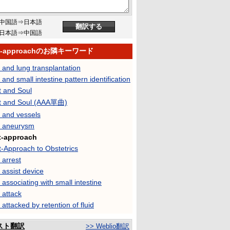
中国語⇒日本語
日本語⇒中国語
rt-approachのお隣キーワード
 and lung transplantation
 and small intestine pattern identification
t and Soul
t and Soul (AAA單曲)
 and vessels
t aneurysm
t-approach
t-Approach to Obstetrics
 arrest
 assist device
 associating with small intestine
 attack
 attacked by retention of fluid
スト翻訳
>> Weblio翻訳