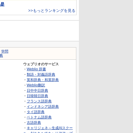
凡是
>>もっとランキングを見る
｜
学問
典
ウェブリオのサービス
・
Weblio 辞書
・
類語・対義語辞典
・
英和辞典・和英辞典
・
Weblio翻訳
・
日中中日辞典
・
日韓韓日辞典
・
フランス語辞典
・
インドネシア語辞典
・
タイ語辞典
・
ベトナム語辞典
・
古語辞典
・
キャリジェネ～生成AIスクー