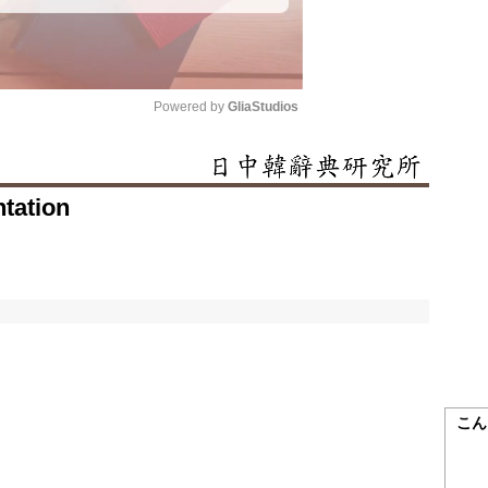
Powered by 
GliaStudios
Mute
ntation
こん