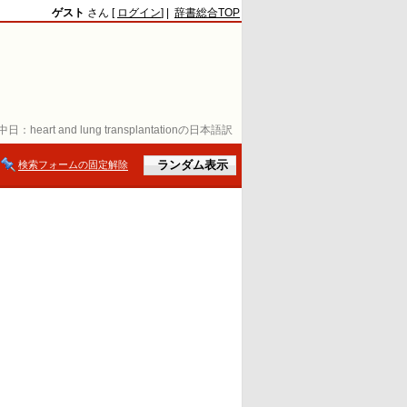
ゲスト
さん [
ログイン
] |
辞書総合TOP
中日：
heart and lung transplantationの日本語訳
検索フォームの固定解除