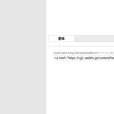
意味
heart and lung transplantationのページ