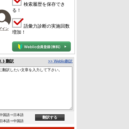
検索履歴を保存でき
る！
語彙力診断の実施回数
グイン
増加！
スト翻訳
>> Weblio翻訳
中国語⇒日本語
日本語⇒中国語