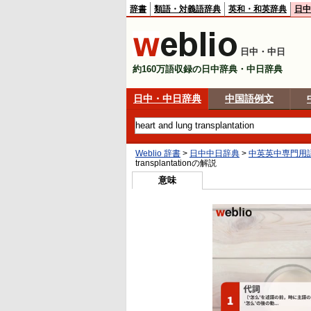
辞書
類語・対義語辞典
英和・和英辞典
日中
日中・中日
約160万語収録の日中辞典・中日辞典
日中・中日辞典
中国語例文
Weblio 辞書
>
日中中日辞典
>
中英英中専門用
transplantation
の解説
意味