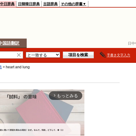
中日辞典
日韓韓日辞典
古語辞典
その他の辞書▼
中国語翻訳
日中
手書き文字入力
語
>
heart and lung
もっとみる
arrow_forward_ios