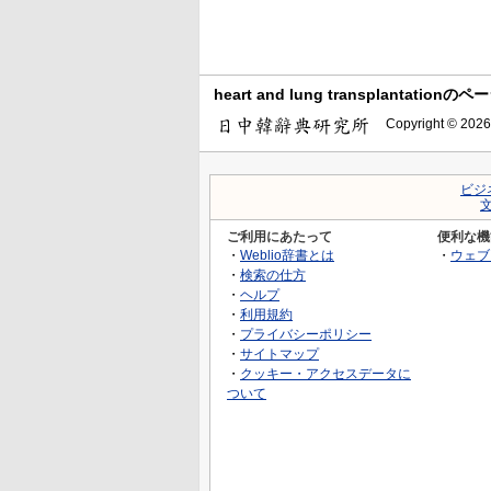
heart and lung transplantatio
Copyright © 2026
ビジ
ご利用にあたって
便利な機
・
Weblio辞書とは
・
ウェブ
・
検索の仕方
・
ヘルプ
・
利用規約
・
プライバシーポリシー
・
サイトマップ
・
クッキー・アクセスデータに
ついて