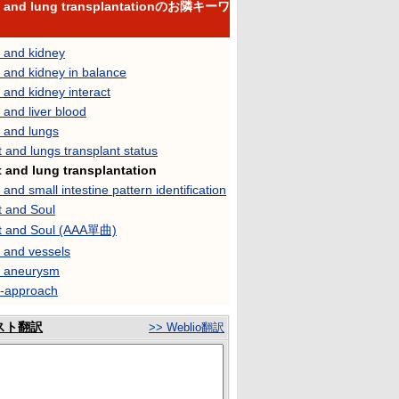
t and lung transplantationのお隣キーワ
t and kidney
 and kidney in balance
 and kidney interact
 and liver blood
 and lungs
 and lungs transplant status
t and lung transplantation
 and small intestine pattern identification
t and Soul
t and Soul (AAA單曲)
 and vessels
t aneurysm
t-approach
スト翻訳
>> Weblio翻訳