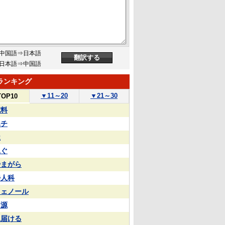
中国語⇒日本語
日本語⇒中国語
ランキング
▼
11～20
▼
21～30
TOP10
試料
ハチ
屋
泳ぐ
やまがら
婦人科
フェノール
同源
見届ける