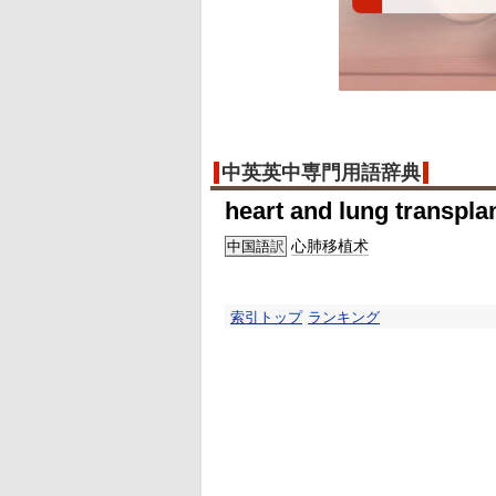
中英英中専門用語辞典
heart and lung transpla
心肺
移植术
中国語
訳
索引トップ
ランキング