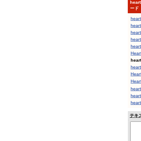
hear
ード
hear
heart
heart
heart
heart
Heart
hear
heart
Hear
Hear
heart
hear
hear
テキ