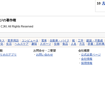
10
nのページの著作権
 CJKI. All Rights Reserved
ネス
｜
業界用語
｜
コンピュータ
｜
電車
｜
自動車・バイク
｜
船
｜
工学
｜
建築・不動産
文化
｜
生活
｜
ヘルスケア
｜
趣味
｜
スポーツ
｜
生物
｜
食品
｜
人名
｜
方言
｜
辞書・百科事
能
お問合せ・ご要望
会社概要
リオのアプリ
・
お問い合わせ
・
公式企業ページ
・
会社情報
・
採用情報