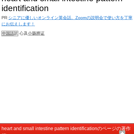
identification
PR:
シニアに優しいオンライン英会話。Zoomの説明会で使い方を丁寧
にお伝えします！
心及
小肠
辨证
中国語
訳
heart and small intestine pattern identificationのページの著作