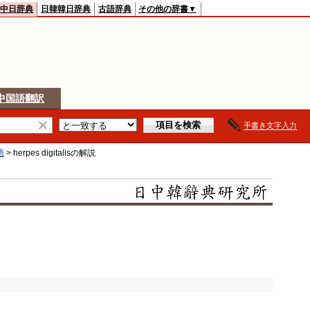
中日辞典
日韓韓日辞典
古語辞典
その他の辞書▼
中国語翻訳
手書き文字入力
語
>
herpes digitalis
の解説