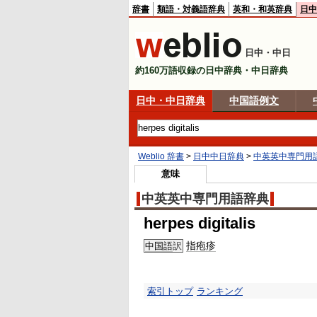
辞書
類語・対義語辞典
英和・和英辞典
日中
日中・中日
約160万語収録の日中辞典・中日辞典
日中・中日辞典
中国語例文
Weblio 辞書
>
日中中日辞典
>
中英英中専門用
意味
中英英中専門用語辞典
herpes digitalis
指疱疹
中国語
訳
索引トップ
ランキング