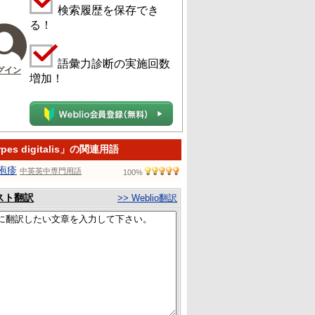
検索履歴を保存でき
る！
語彙力診断の実施回数
グイン
増加！
rpes digitalis」の関連用語
疱疹
中英英中専門用語
100%
スト翻訳
>> Weblio翻訳