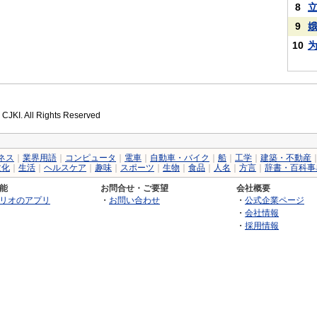
8
9
10
 CJKI. All Rights Reserved
ネス
｜
業界用語
｜
コンピュータ
｜
電車
｜
自動車・バイク
｜
船
｜
工学
｜
建築・不動産
文化
｜
生活
｜
ヘルスケア
｜
趣味
｜
スポーツ
｜
生物
｜
食品
｜
人名
｜
方言
｜
辞書・百科事
能
お問合せ・ご要望
会社概要
リオのアプリ
・
お問い合わせ
・
公式企業ページ
・
会社情報
・
採用情報