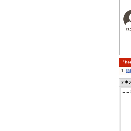
ロ
「he
1
指
テキ