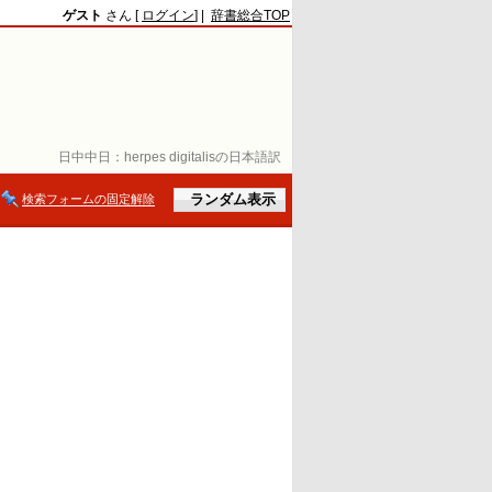
ゲスト
さん [
ログイン
] |
辞書総合TOP
日中中日：
herpes digitalisの日本語訳
検索フォームの固定解除