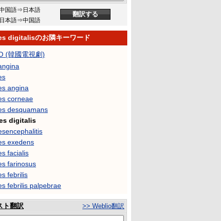
中国語⇒日本語
日本語⇒中国語
pes digitalisのお隣キーワード
O (韓國電視劇)
angina
es
es angina
es corneae
es desquamans
es digitalis
esencephalitis
es exedens
s facialis
es farinosus
s febrilis
s febrilis palpebrae
スト翻訳
>> Weblio翻訳