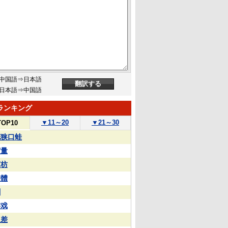
中国語⇒日本語
日本語⇒中国語
ランキング
▼
11～20
▼
21～30
TOP10
花狭口蛙
実量
苏枋
整體
蒯
游戏
反差