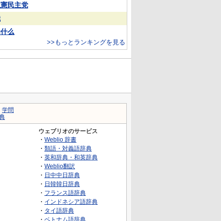
立憲民主党
娥
为什么
>>もっとランキングを見る
｜
学問
典
ウェブリオのサービス
・
Weblio 辞書
・
類語・対義語辞典
・
英和辞典・和英辞典
・
Weblio翻訳
・
日中中日辞典
・
日韓韓日辞典
・
フランス語辞典
・
インドネシア語辞典
・
タイ語辞典
・
ベトナム語辞典