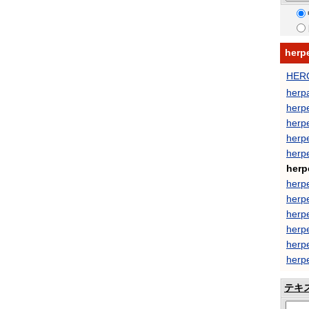
her
HER
herp
herp
herp
herp
herp
herp
herp
herp
herpe
herp
herpe
herpe
テキ