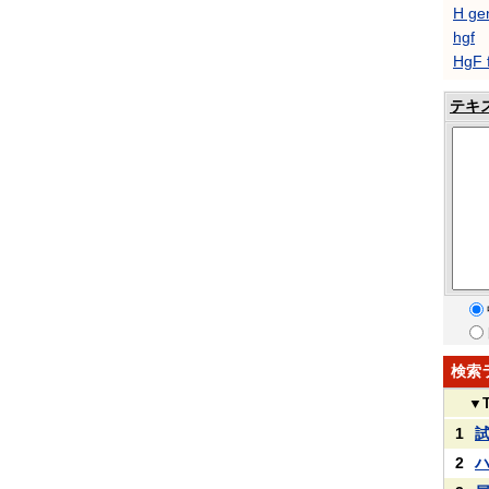
H ge
hgf
HgF 
テキ
検索
▼
1
2