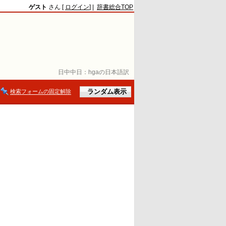
ゲスト
さん [
ログイン
] |
辞書総合TOP
日中中日：
hgaの日本語訳
検索フォームの固定解除