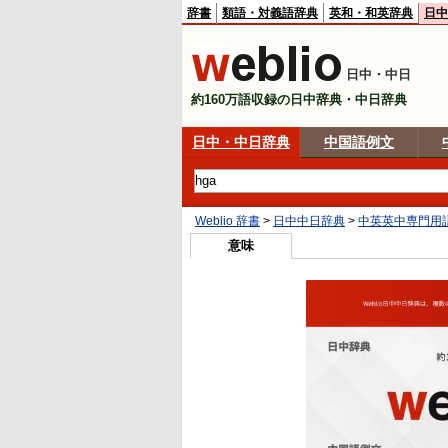
辞書
類語・対義語辞典
英和・和英辞典
日中
日中・中日
約160万語収録の日中辞典・中日辞典
日中・中日辞典
中国語例文
Weblio 辞書
>
日中中日辞典
>
中英英中専門用
意味