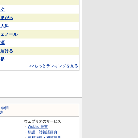
屋
泳ぐ
やまがら
婦人科
フェノール
同源
見届ける
凡是
>>もっとランキングを見る
｜
学問
典
ウェブリオのサービス
・
Weblio 辞書
・
類語・対義語辞典
・
英和辞典・和英辞典