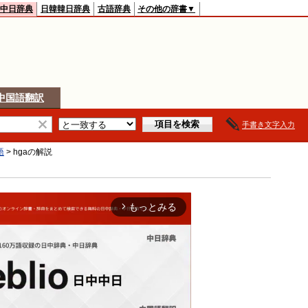
中日辞典
日韓韓日辞典
古語辞典
その他の辞書▼
中国語翻訳
手書き文字入力
語
>
hga
の解説
もっとみる
arrow_forward_ios