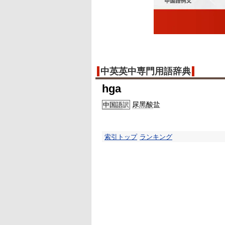
中英英中専門用語辞典
hga
尿黑酸
盐
中国語
訳
索引トップ
ランキング