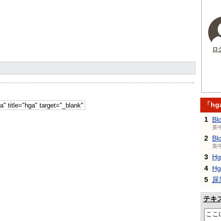
ロ
「h
1
Bl
英
2
Bl
英
3
H
4
H
5
尿
テキ