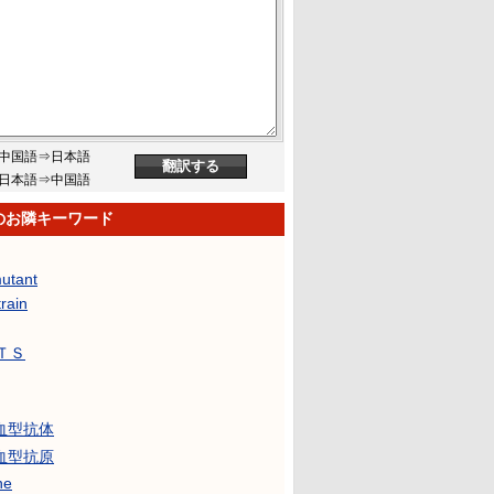
中国語⇒日本語
日本語⇒中国語
aのお隣キーワード
mutant
train
ＴＳ
a血型抗体
a血型抗原
ne