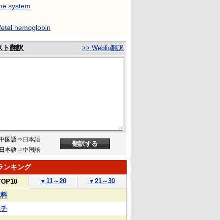
ne system
fetal hemoglobin
スト翻訳
>> Weblio翻訳
中国語⇒日本語
日本語⇒中国語
ランキング
▼
11～20
▼
21～30
TOP10
試料
ハチ