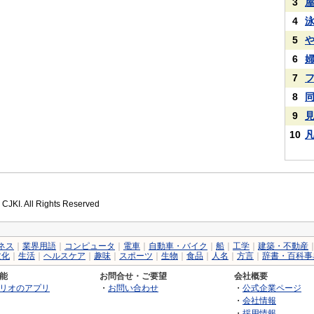
3
4
5
6
7
8
9
10
 CJKI. All Rights Reserved
ネス
｜
業界用語
｜
コンピュータ
｜
電車
｜
自動車・バイク
｜
船
｜
工学
｜
建築・不動産
文化
｜
生活
｜
ヘルスケア
｜
趣味
｜
スポーツ
｜
生物
｜
食品
｜
人名
｜
方言
｜
辞書・百科事
能
お問合せ・ご要望
会社概要
リオのアプリ
・
お問い合わせ
・
公式企業ページ
・
会社情報
・
採用情報