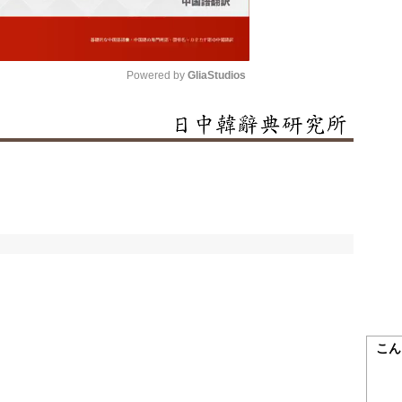
Powered by 
GliaStudios
Mute
こん