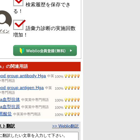
検索履歴を保存でき
る！
語彙力診断の実施回数
グイン
増加！
ga」の関連用語
ood group antibody Hga
中英
100%
中専門用語
ood group antigen Hga
中英
100%
中専門用語
ga血型抗体
中英英中専門用語
100%
ga血型抗原
中英英中専門用語
100%
黑酸盐
中英英中専門用語
100%
スト翻訳
>> Weblio翻訳