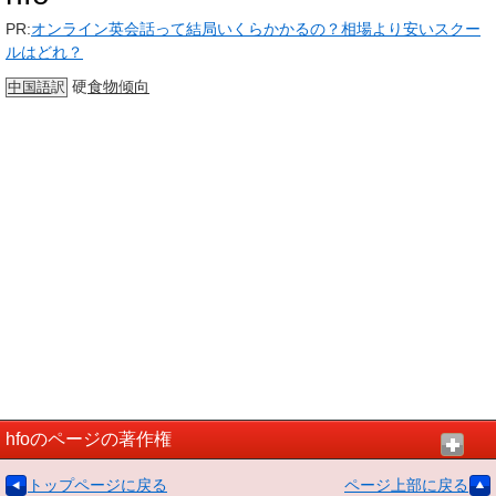
PR:
オンライン英会話って結局いくらかかるの？相場より安いスクー
ルはどれ？
硬
食物
倾向
中国語
訳
hfoのページの著作権
トップページに戻る
ページ上部に戻る