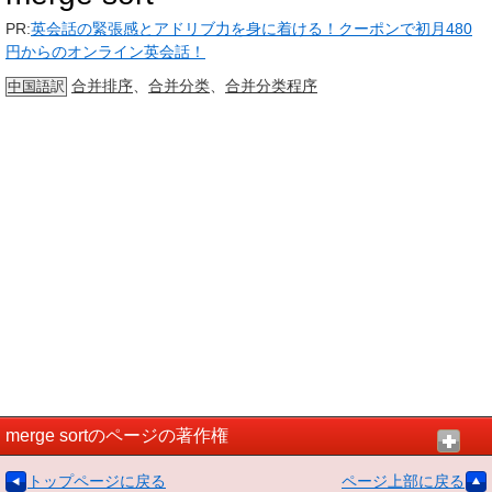
PR:
英会話の緊張感とアドリブ力を身に着ける！クーポンで初月480
円からのオンライン英会話！
合并排序
、
合并分类
、
合并分类
程序
中国語
訳
merge sortのページの著作権
トップページに戻る
ページ上部に戻る