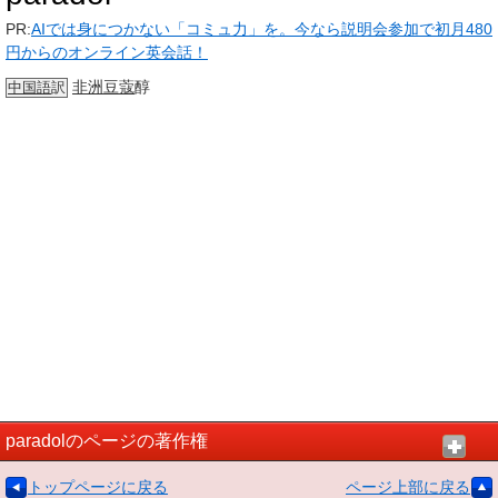
PR:
AIでは身につかない「コミュ力」を。今なら説明会参加で初月480
円からのオンライン英会話！
非洲
豆蔻
醇
中国語
訳
paradolのページの著作権
トップページに戻る
ページ上部に戻る