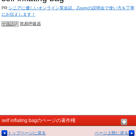
PR:
シニアに優しいオンライン英会話。Zoomの説明会で使い方を丁寧
にお伝えします！
简易
呼吸器
中国語
訳
self inflating bagのページの著作権
トップページに戻る
ページ上部に戻る