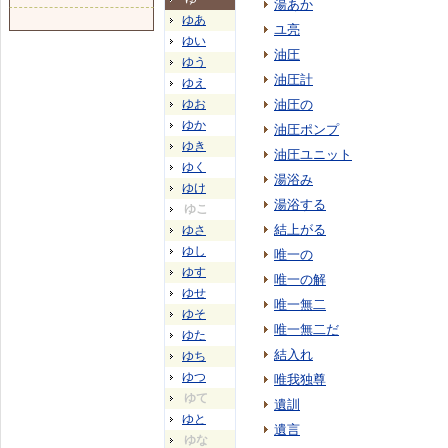
湯あか
ゆあ
ユ亮
ゆい
油圧
ゆう
油圧計
ゆえ
ゆお
油圧の
ゆか
油圧ポンプ
ゆき
油圧ユニット
ゆく
湯浴み
ゆけ
湯浴する
ゆこ
結上がる
ゆさ
ゆし
唯一の
ゆす
唯一の解
ゆせ
唯一無二
ゆそ
唯一無二だ
ゆた
結入れ
ゆち
ゆつ
唯我独尊
ゆて
遺訓
ゆと
遺言
ゆな