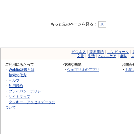
もっと先のページを見る：
10
ビジネス
｜
業界用語
｜
コンピュータ
｜
文化
｜
生活
｜
ヘルスケア
｜
趣味
｜
ご利用にあたって
便利な機能
お問合
・
Weblio辞書とは
・
ウェブリオのアプリ
・
お問
・
検索の仕方
・
ヘルプ
・
利用規約
・
プライバシーポリシー
・
サイトマップ
・
クッキー・アクセスデータに
ついて