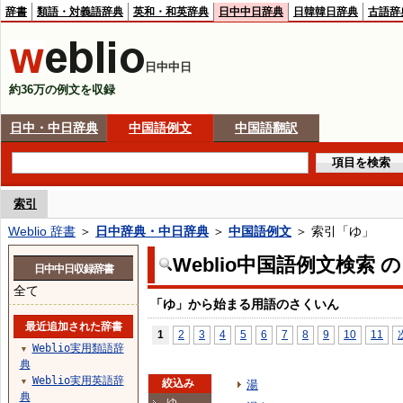
辞書
類語・対義語辞典
英和・和英辞典
日中中日辞典
日韓韓日辞典
古語辞
日中中日
約36万の例文を収録
日中・中日辞典
中国語例文
中国語翻訳
索引
Weblio 辞書
＞
日中辞典・中日辞典
＞
中国語例文
＞ 索引「ゆ」
Weblio中国語例文検索 
日中中日収録辞書
全て
「ゆ」から始まる用語のさくいん
最近追加された辞書
1
2
3
4
5
6
7
8
9
10
11
Weblio実用類語辞
▼
典
Weblio実用英語辞
▼
絞込み
湯
典
ゆ