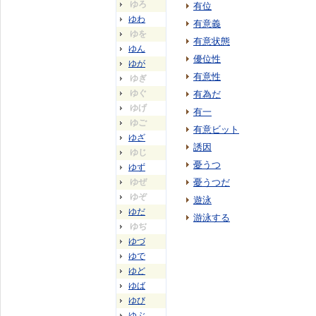
ゆろ
有位
ゆわ
有意義
ゆを
有意状態
ゆん
優位性
ゆが
有意性
ゆぎ
ゆぐ
有為だ
ゆげ
有一
ゆご
有意ビット
ゆざ
誘因
ゆじ
憂うつ
ゆず
ゆぜ
憂うつだ
ゆぞ
遊泳
ゆだ
游泳する
ゆぢ
ゆづ
ゆで
ゆど
ゆば
ゆび
ゆぶ