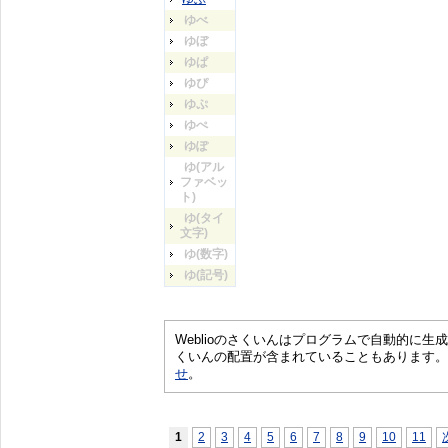
ゆべ
ゆぼ
ゆぱ
ゆぴ
ゆぷ
ゆぺ
ゆぽ
ゆ(アル
ファベッ
ト)
ゆ(タイ
文字)
ゆ(数字)
ゆ(記号)
Weblioのさくいんはプログラムで自動的に
くいんの配置が含まれていることもあります。
せ
。
1
2
3
4
5
6
7
8
9
10
11