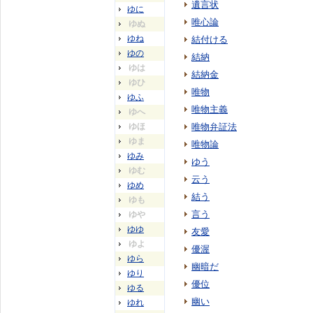
遺言状
ゆに
唯心論
ゆぬ
ゆね
結付ける
ゆの
結納
ゆは
結納金
ゆひ
唯物
ゆふ
唯物主義
ゆへ
ゆほ
唯物弁証法
ゆま
唯物論
ゆみ
ゆう
ゆむ
云う
ゆめ
結う
ゆも
言う
ゆや
ゆゆ
友愛
ゆよ
優渥
ゆら
幽暗だ
ゆり
優位
ゆる
幽い
ゆれ