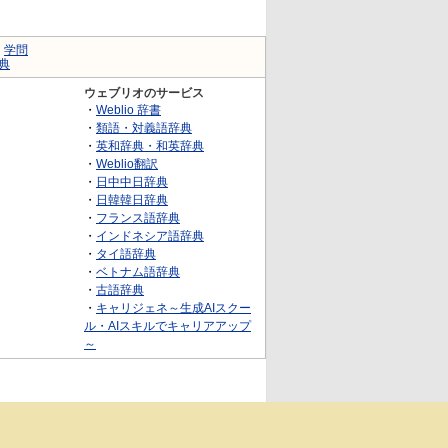
｜
学問
典
ウェブリオのサービス
・
Weblio 辞書
・
類語・対義語辞典
・
英和辞典・和英辞典
・
Weblio翻訳
・
日中中日辞典
・
日韓韓日辞典
・
フランス語辞典
・
インドネシア語辞典
・
タイ語辞典
・
ベトナム語辞典
・
古語辞典
・
キャリジェネ～生成AIスクー
ル・AIスキルでキャリアアップ
～