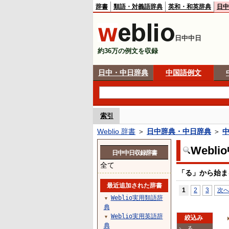
辞書
類語・対義語辞典
英和・和英辞典
日中
日中中日
約36万の例文を収録
日中・中日辞典
中国語例文
索引
Weblio 辞書
＞
日中辞典・中日辞典
＞
Webl
日中中日収録辞書
全て
「る」から始ま
最近追加された辞書
1
2
3
次
Weblio実用類語辞
▼
典
Weblio実用英語辞
▼
絞込み
典
る