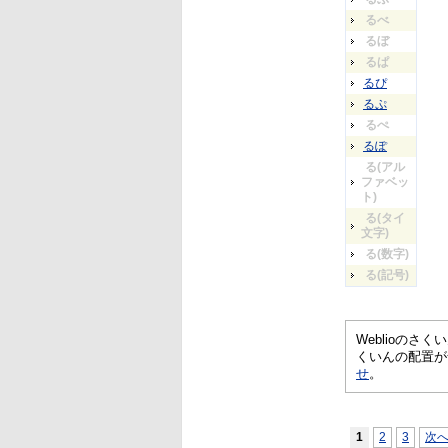
るべ
るぼ
るぱ
るぴ
るぷ
るぺ
るぽ
る(アル
ファベッ
ト)
る(タイ
文字)
る(数字)
る(記号)
Weblioの
くいんの配置が
せ
。
1
2
3
次