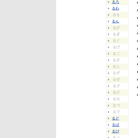
るろ
るわ
るを
るん
るが
るぎ
るぐ
るげ
るご
るざ
るじ
るず
るぜ
るぞ
るだ
るぢ
るづ
るで
るど
るば
るび
るぶ