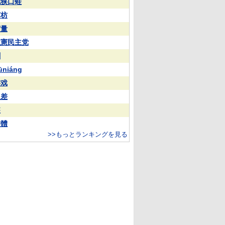
花狭口蛙
苏枋
実量
立憲民主党
蒯
ūniáng
游戏
反差
装
整體
>>もっとランキングを見る