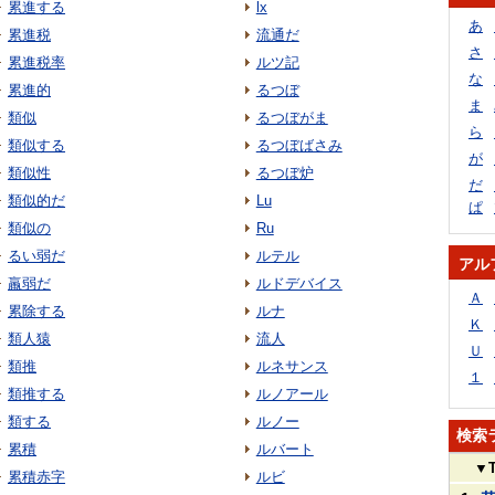
累進する
lx
あ
累進税
流通だ
さ
累進税率
ルツ記
な
累進的
るつぼ
ま
類似
るつぼがま
ら
類似する
るつぼばさみ
が
類似性
るつぼ炉
だ
類似的だ
Lu
ぱ
類似の
Ru
るい弱だ
ルテル
アル
羸弱だ
ルドデバイス
Ａ
累除する
ルナ
Ｋ
類人猿
流人
Ｕ
類推
ルネサンス
１
類推する
ルノアール
類する
ルノー
検索
累積
ルバート
▼
累積赤字
ルビ