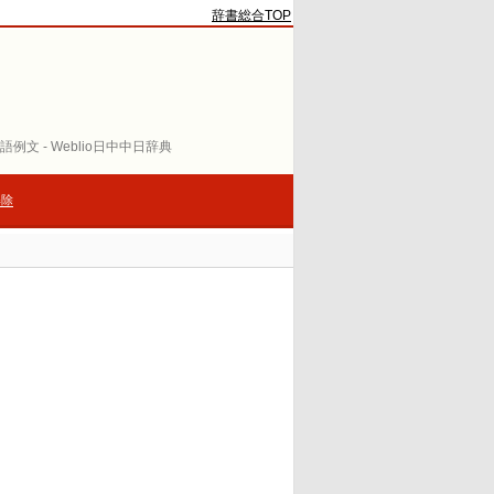
辞書総合TOP
語例文 - Weblio日中中日辞典
解除