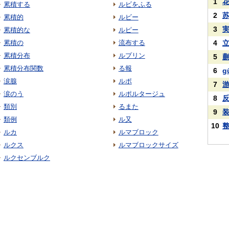
1
累積する
ルビをふる
2
累積的
ルビー
3
累積的な
ルピー
累積の
流布する
4
累積分布
ルプリン
5
累積分布関数
る報
6
g
涙腺
ルポ
7
涙のう
ルポルタージュ
8
類別
るまた
9
類例
ル又
10
ルカ
ルマブロック
ルクス
ルマブロックサイズ
ルクセンブルク