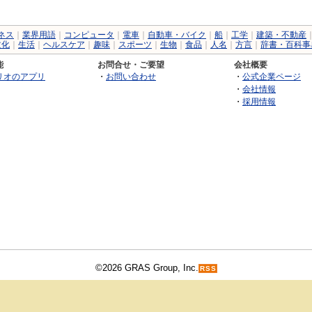
ネス
｜
業界用語
｜
コンピュータ
｜
電車
｜
自動車・バイク
｜
船
｜
工学
｜
建築・不動産
文化
｜
生活
｜
ヘルスケア
｜
趣味
｜
スポーツ
｜
生物
｜
食品
｜
人名
｜
方言
｜
辞書・百科事
能
お問合せ・ご要望
会社概要
リオのアプリ
・
お問い合わせ
・
公式企業ページ
・
会社情報
・
採用情報
©2026 GRAS Group, Inc.
RSS