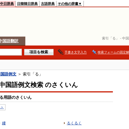
中日辞典
日韓韓日辞典
古語辞典
その他の辞書▼
索引「る」 - 中国
中国語翻訳
手書き文字入力
検索フォームの固定
中国語例文
＞ 索引「る」
io中国語例文検索 のさくいん
る用語のさくいん
へ＞
縷
るくるく