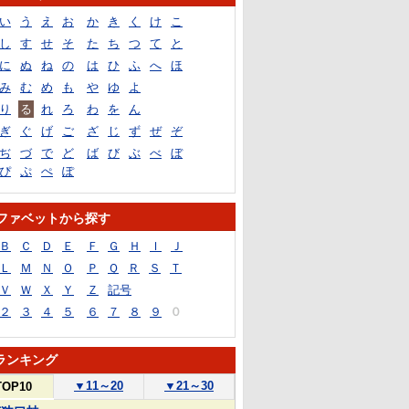
い
う
え
お
か
き
く
け
こ
し
す
せ
そ
た
ち
つ
て
と
に
ぬ
ね
の
は
ひ
ふ
へ
ほ
み
む
め
も
や
ゆ
よ
り
る
れ
ろ
わ
を
ん
ぎ
ぐ
げ
ご
ざ
じ
ず
ぜ
ぞ
ぢ
づ
で
ど
ば
び
ぶ
べ
ぼ
ぴ
ぷ
ぺ
ぽ
ファベットから探す
Ｂ
Ｃ
Ｄ
Ｅ
Ｆ
Ｇ
Ｈ
Ｉ
Ｊ
Ｌ
Ｍ
Ｎ
Ｏ
Ｐ
Ｑ
Ｒ
Ｓ
Ｔ
Ｖ
Ｗ
Ｘ
Ｙ
Ｚ
記号
２
３
４
５
６
７
８
９
０
ランキング
▼
11～20
▼
21～30
TOP10