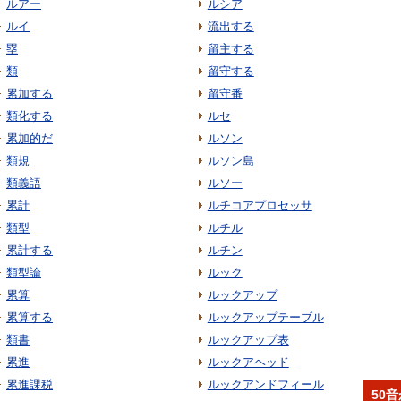
ルアー
ルシア
ルイ
流出する
塁
留主する
類
留守する
累加する
留守番
類化する
ルセ
累加的だ
ルソン
類規
ルソン島
類義語
ルソー
累計
ルチコアプロセッサ
類型
ルチル
累計する
ルチン
類型論
ルック
累算
ルックアップ
累算する
ルックアップテーブル
類書
ルックアップ表
累進
ルックアヘッド
累進課税
ルックアンドフィール
50