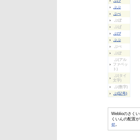
ぶび
ぶぶ
ぶべ
ぶぼ
ぶぱ
ぶぴ
ぶぷ
ぶぺ
ぶぽ
ぶ(アル
ファベッ
ト)
ぶ(タイ
文字)
ぶ(数字)
ぶ(記号)
Weblioの
くいんの配置が
せ
。