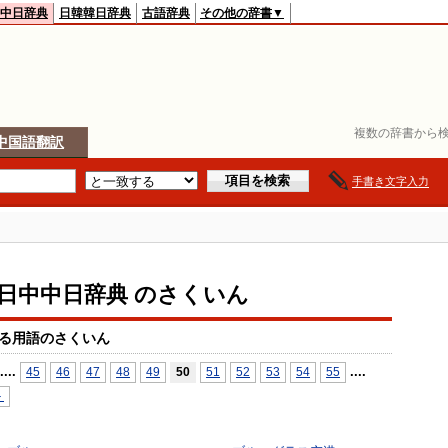
中日辞典
日韓韓日辞典
古語辞典
その他の辞書▼
複数の辞書から検
中国語翻訳
手書き文字入力
io日中中日辞典 のさくいん
る用語のさくいん
...
.
...
.
45
46
47
48
49
50
51
52
53
54
55
＞