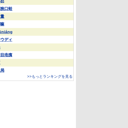
苏枋
花狭口蛙
実量
喇嘛
ūniáng
アウディ
光
满目疮痍
蓮
結局
>>もっとランキングを見る