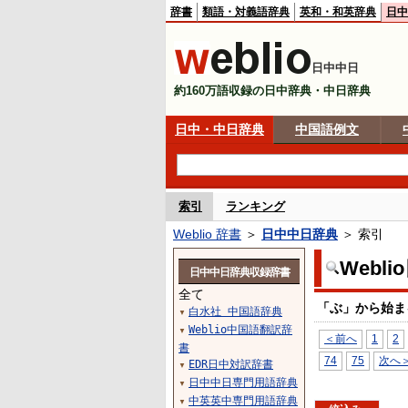
辞書
類語・対義語辞典
英和・和英辞典
日中
日中中日
約160万語収録の日中辞典・中日辞典
日中・中日辞典
中国語例文
索引
ランキング
Weblio 辞書
＞
日中中日辞典
＞ 索引
Webl
日中中日辞典収録辞書
全て
「ぶ」から始ま
白水社 中国語辞典
▼
Weblio中国語翻訳辞
▼
＜前へ
1
2
書
74
75
次へ
EDR日中対訳辞書
▼
日中中日専門用語辞典
▼
中英英中専門用語辞典
▼