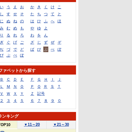
い
う
え
お
か
き
く
け
こ
し
す
せ
そ
た
ち
つ
て
と
に
ぬ
ね
の
は
ひ
ふ
へ
ほ
み
む
め
も
や
ゆ
よ
り
る
れ
ろ
わ
を
ん
ぎ
ぐ
げ
ご
ざ
じ
ず
ぜ
ぞ
ぢ
づ
で
ど
ば
び
ぶ
べ
ぼ
ぴ
ぷ
ぺ
ぽ
ファベットから探す
Ｂ
Ｃ
Ｄ
Ｅ
Ｆ
Ｇ
Ｈ
Ｉ
Ｊ
Ｌ
Ｍ
Ｎ
Ｏ
Ｐ
Ｑ
Ｒ
Ｓ
Ｔ
Ｖ
Ｗ
Ｘ
Ｙ
Ｚ
記号
２
３
４
５
６
７
８
９
０
ランキング
▼
11～20
▼
21～30
TOP10