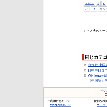
＜前へ
1
2
74
75
次へ
もっと先のペー
同じカテ
白水社 中国
日中中日専
Wiktionar
（中国語カ
ビジ
ご利用にあたって
便利な機
・
Weblio辞書とは
・
ウェブ