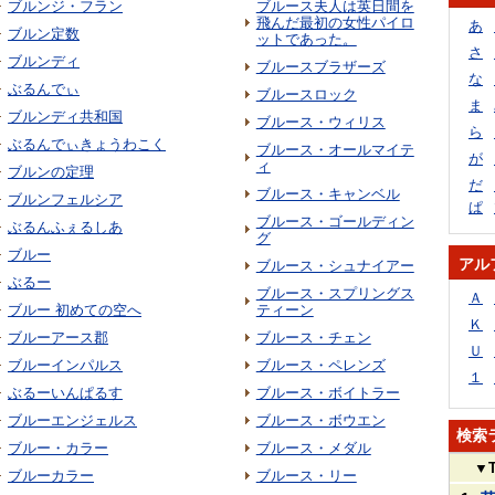
ブルンジ・フラン
ブルース夫人は英日間を
飛んだ最初の女性パイロ
あ
ブルン定数
ットであった。
さ
ブルンディ
ブルースブラザーズ
な
ぶるんでぃ
ブルースロック
ま
ブルンディ共和国
ブルース・ウィリス
ら
ぶるんでぃきょうわこく
ブルース・オールマイテ
が
ィ
ブルンの定理
だ
ブルース・キャンベル
ブルンフェルシア
ぱ
ブルース・ゴールディン
ぶるんふぇるしあ
グ
ブルー
アル
ブルース・シュナイアー
ぶるー
ブルース・スプリングス
Ａ
ブルー 初めての空へ
ティーン
Ｋ
ブルーアース郡
ブルース・チェン
Ｕ
ブルーインパルス
ブルース・ペレンズ
１
ぶるーいんぱるす
ブルース・ボイトラー
ブルーエンジェルス
ブルース・ボウエン
検索
ブルー・カラー
ブルース・メダル
▼
ブルーカラー
ブルース・リー