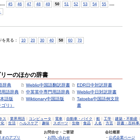
...
.
...
.
45
46
47
48
49
50
51
52
53
54
55
＞
ジを見る：
10
20
30
40
50
60
70
ゴリーのほかの辞書
語辞典
Weblio中国語翻訳辞書
EDR日中対訳辞書
門用語辞典
中英英中専門用語辞典
Weblio中日対訳辞書
y日本語版
Wiktionary中国語版
Tatoeba中国語例文辞
テゴリ）
書
ネス
｜
業界用語
｜
コンピュータ
｜
電車
｜
自動車・バイク
｜
船
｜
工学
｜
建築・不動産
文化
｜
生活
｜
ヘルスケア
｜
趣味
｜
スポーツ
｜
生物
｜
食品
｜
人名
｜
方言
｜
辞書・百科事
能
お問合せ・ご要望
会社概要
リオのアプリ
・
お問い合わせ
・
公式企業ページ