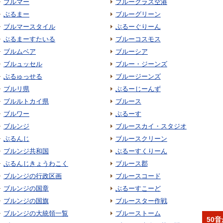
ブルマー
ブルーグラス空港
ぶるまー
ブルーグリーン
ブルマースタイル
ぶるーぐりーん
ぶるまーすたいる
ブルーコスモス
ブルムベア
ブルーシア
ブルュッセル
ブルー・ジーンズ
ぶるゅっせる
ブルージーンズ
ブルリ県
ぶるーじーんず
ブルルトカイ県
ブルース
ブルワー
ぶるーす
ブルンジ
ブルースカイ・スタジオ
ぶるんじ
ブルースクリーン
ブルンジ共和国
ぶるーすくりーん
ぶるんじきょうわこく
ブルース郡
ブルンジの行政区画
ブルースコード
ブルンジの国章
ぶるーすこーど
ブルンジの国旗
ブルースター作戦
ブルンジの大統領一覧
ブルーストーム
50