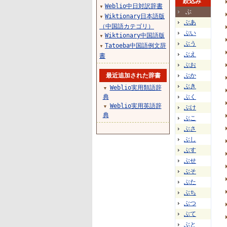
絞込み
Weblio中日対訳辞書
▼
ぶ
Wiktionary日本語版
▼
ぶあ
（中国語カテゴリ）
ぶい
Wiktionary中国語版
▼
ぶう
Tatoeba中国語例文辞
▼
ぶえ
書
ぶお
最近追加された辞書
ぶか
ぶき
Weblio実用類語辞
▼
典
ぶく
Weblio実用英語辞
▼
ぶけ
典
ぶこ
ぶさ
ぶし
ぶす
ぶせ
ぶそ
ぶた
ぶち
ぶつ
ぶて
ぶと