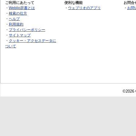
ご利用にあたって
便利な機能
お問合
・
Weblio辞書とは
・
ウェブリオのアプリ
・
お問
・
検索の仕方
・
ヘルプ
・
利用規約
・
プライバシーポリシー
・
サイトマップ
・
クッキー・アクセスデータに
ついて
©2026 