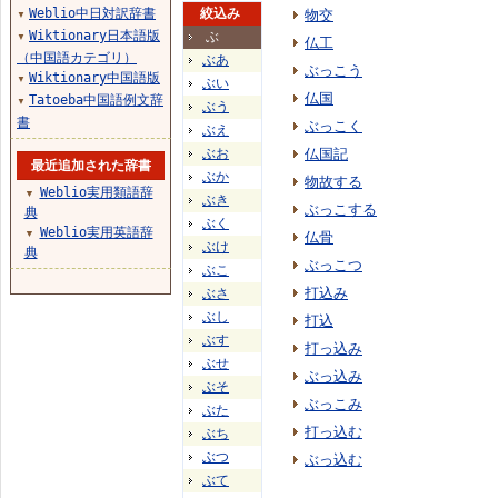
Weblio中日対訳辞書
絞込み
物交
▼
Wiktionary日本語版
ぶ
▼
仏工
（中国語カテゴリ）
ぶあ
ぶっこう
Wiktionary中国語版
▼
ぶい
仏国
Tatoeba中国語例文辞
▼
ぶう
書
ぶっこく
ぶえ
ぶお
仏国記
最近追加された辞書
ぶか
物故する
Weblio実用類語辞
▼
ぶき
ぶっこする
典
ぶく
Weblio実用英語辞
▼
仏骨
ぶけ
典
ぶっこつ
ぶこ
打込み
ぶさ
ぶし
打込
ぶす
打っ込み
ぶせ
ぶっ込み
ぶそ
ぶっこみ
ぶた
打っ込む
ぶち
ぶつ
ぶっ込む
ぶて