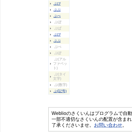
ぶび
ぶぶ
ぶべ
ぶぼ
ぶぱ
ぶぴ
ぶぷ
ぶぺ
ぶぽ
ぶ(アル
ファベッ
ト)
ぶ(タイ
文字)
ぶ(数字)
ぶ(記号)
Weblioのさくいんはプログラムで
一部不適切なさくいんの配置が含まれ
了承くださいませ。
お問い合わせ
。