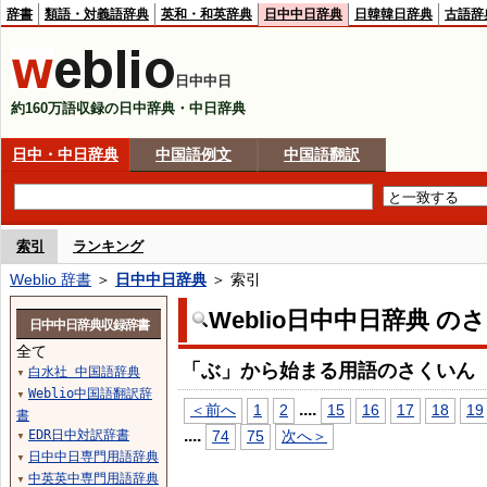
辞書
類語・対義語辞典
英和・和英辞典
日中中日辞典
日韓韓日辞典
古語辞
日中中日
約160万語収録の日中辞典・中日辞典
日中・中日辞典
中国語例文
中国語翻訳
索引
ランキング
Weblio 辞書
＞
日中中日辞典
＞ 索引
Weblio日中中日辞典 の
日中中日辞典収録辞書
全て
「ぶ」から始まる用語のさくいん
白水社 中国語辞典
▼
Weblio中国語翻訳辞
▼
...
.
＜前へ
1
2
15
16
17
18
19
書
...
.
EDR日中対訳辞書
74
75
次へ＞
▼
日中中日専門用語辞典
▼
中英英中専門用語辞典
▼