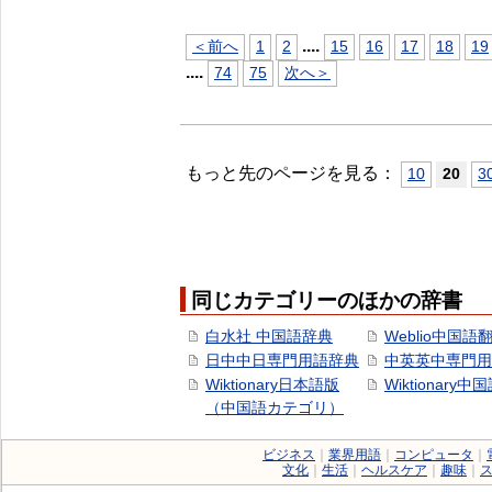
...
.
＜前へ
1
2
15
16
17
18
19
...
.
74
75
次へ＞
もっと先のページを見る：
10
20
3
同じカテゴリーのほかの辞書
白水社 中国語辞典
Weblio中国語
日中中日専門用語辞典
中英英中専門用
Wiktionary日本語版
Wiktionary中
（中国語カテゴリ）
ビジネス
｜
業界用語
｜
コンピュータ
｜
文化
｜
生活
｜
ヘルスケア
｜
趣味
｜