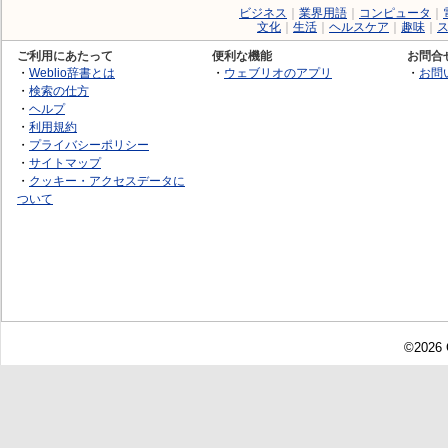
ビジネス
｜
業界用語
｜
コンピュータ
｜
文化
｜
生活
｜
ヘルスケア
｜
趣味
｜
ご利用にあたって
便利な機能
お問合
・
Weblio辞書とは
・
ウェブリオのアプリ
・
お問
・
検索の仕方
・
ヘルプ
・
利用規約
・
プライバシーポリシー
・
サイトマップ
・
クッキー・アクセスデータに
ついて
©2026 