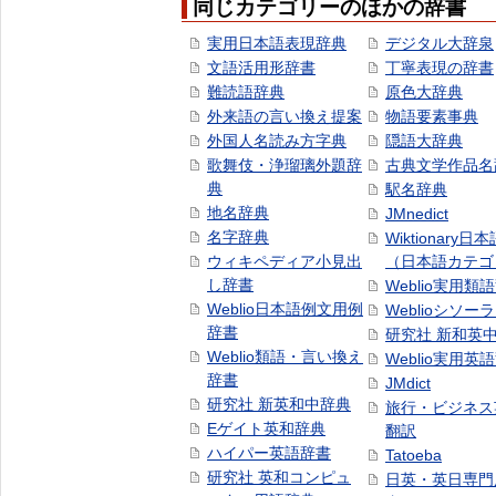
同じカテゴリーのほかの辞書
実用日本語表現辞典
デジタル大辞泉
文語活用形辞書
丁寧表現の辞書
難読語辞典
原色大辞典
外来語の言い換え提案
物語要素事典
外国人名読み方字典
隠語大辞典
歌舞伎・浄瑠璃外題辞
古典文学作品名
典
駅名辞典
地名辞典
JMnedict
名字辞典
Wiktionary日
ウィキペディア小見出
（日本語カテゴ
し辞書
Weblio実用類
Weblio日本語例文用例
Weblioシソー
辞書
研究社 新和英
Weblio類語・言い換え
Weblio実用英
辞書
JMdict
研究社 新英和中辞典
旅行・ビジネス
Eゲイト英和辞典
翻訳
ハイパー英語辞書
Tatoeba
研究社 英和コンピュ
日英・英日専門