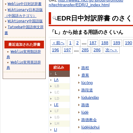
URL
http://www2.nict.go.jp/out-promotio
Weblio中日対訳辞書
n/techtransfer/EDR/J_index.html
▼
Wiktionary日本語版
▼
（中国語カテゴリ）
EDR日中対訳辞書 のさ
Wiktionary中国語版
▼
Tatoeba中国語例文辞
▼
「L」から始まる用語のさくいん
書
...
.
＜前へ
1
2
187
188
189
190
最近追加された辞書
...
.
196
197
285
286
次へ＞
Weblio実用類語辞
▼
典
Weblio実用英語辞
▼
絞込み
典
路程
L
鹿葱
LA
lùcōng
LB
路段道
LC
lùduàndào
LD
LE
路德
LF
lùdé
LG
路德教会
LH
lùdéjiāohuì
LI