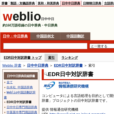
辞書
類語・対義語辞典
英和・和英辞典
日中中日辞典
日韓韓日辞典
古語辞
日中中日
約160万語収録の日中辞典・中日辞典
日中・中日辞典
中国語例文
中国語翻訳
EDR日中対訳辞書 トップ
索引
ランキング
Weblio 辞書
＞
日中中日辞典
＞
EDR日中対訳辞書
＞ 索引
EDR日中対訳辞書
日中中日辞典収録辞書
全て
▼
白水社 中国語辞典
▼
Weblio中国語翻訳辞
▼
コンピュータによる言語処理を目的として開
書
辞書」プロジェクトの日中対訳辞書です。
EDR日中対訳辞書
▼
日中中日専門用語辞典
▼
提供 情報通信研究機構
中英英中専門用語辞典
▼