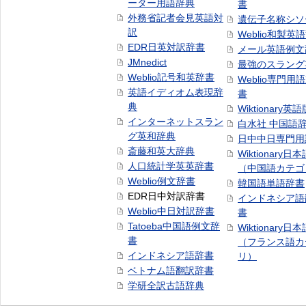
ーター用語辞典
書
外務省記者会見英語対
遺伝子名称シソ
訳
Weblio和製英
EDR日英対訳辞書
メール英語例文
JMnedict
最強のスラング
Weblio記号和英辞書
Weblio専門用
英語イディオム表現辞
書
典
Wiktionary英語
インターネットスラン
白水社 中国語
グ英和辞典
日中中日専門用
斎藤和英大辞典
Wiktionary日
人口統計学英英辞書
（中国語カテゴ
Weblio例文辞書
韓国語単語辞書
EDR日中対訳辞書
インドネシア語
Weblio中日対訳辞書
書
Tatoeba中国語例文辞
Wiktionary日
書
（フランス語カ
インドネシア語辞書
リ）
ベトナム語翻訳辞書
学研全訳古語辞典