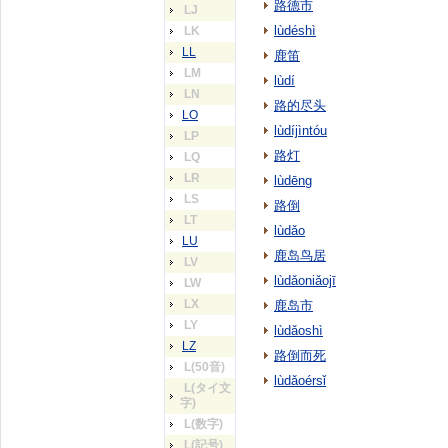
路德市
LJ
lùdéshì
LK
LL
鹿笛
LM
lùdí
LN
路的尽头
LO
lùdíjìntóu
LP
路灯
LQ
LR
lùdēng
LS
路倒
LT
lùdǎo
LU
鹿岛鸟居
LV
lùdǎoniǎojī
LW
LX
鹿岛市
LY
lùdǎoshì
LZ
路倒而死
L(50音)
lùdǎoérsǐ
L(タイ文
字)
L(数字)
L(記号)