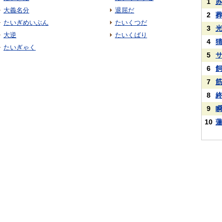
1
大義名分
退屈だ
2
たいぎめいぶん
たいくつだ
3
大逆
たいくばり
4
たいぎゃく
5
6
7
8
9
10