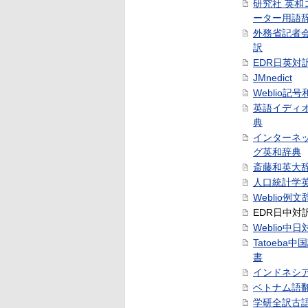
研究社 英和
ーター用語
外務省記者
訳
EDR日英対
JMnedict
Weblio記
英語イディ
典
インターネ
グ英和辞典
斎藤和英大
人口統計学
Weblio例文
EDR日中対
Weblio中
Tatoeba
書
インドネシ
ベトナム語
学研全訳古