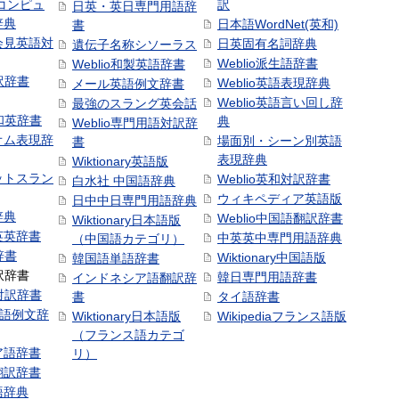
コンピュ
訳
日英・英日専門用語辞
辞典
日本語WordNet(英和)
書
会見英語対
日英固有名詞辞典
遺伝子名称シソーラス
Weblio派生語辞書
Weblio和製英語辞書
訳辞書
Weblio英語表現辞典
メール英語例文辞書
Weblio英語言い回し辞
最強のスラング英会話
号和英辞書
典
Weblio専門用語対訳辞
オム表現辞
場面別・シーン別英語
書
表現辞典
Wiktionary英語版
ットスラン
Weblio英和対訳辞書
白水社 中国語辞典
ウィキペディア英語版
日中中日専門用語辞典
辞典
Weblio中国語翻訳辞書
Wiktionary日本語版
英英辞書
中英英中専門用語辞典
（中国語カテゴリ）
辞書
Wiktionary中国語版
韓国語単語辞書
訳辞書
韓日専門用語辞書
インドネシア語翻訳辞
日対訳辞書
書
タイ語辞書
中国語例文辞
Wiktionary日本語版
Wikipediaフランス語版
（フランス語カテゴ
ア語辞書
リ）
翻訳辞書
語辞典