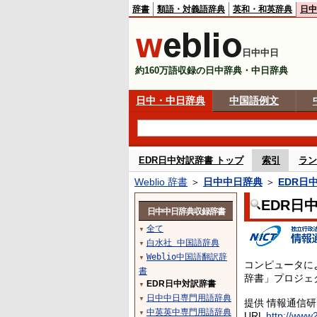
辞書
類語・対義語辞典
英和・和英辞典
日中
日中中日
約160万語収録の日中辞典・中日辞典
日中・中日辞典
中国語例文
EDR日中対訳辞書 トップ
索引
ラン
Weblio 辞書
＞
日中中日辞典
＞
EDR日
EDR日
日中中日辞典収録辞書
全て
▼
白水社 中国語辞典
▼
Weblio中国語翻訳辞
▼
コンピュータに
書
辞書」プロジェ
EDR日中対訳辞書
▼
日中中日専門用語辞典
▼
提供 情報通信
中英英中専門用語辞典
▼
URL
http://www2