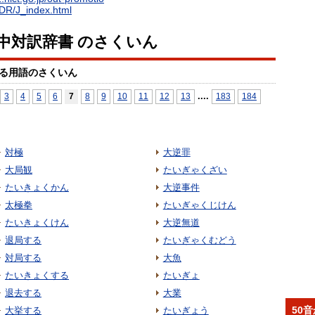
EDR/J_index.html
日中対訳辞書 のさくいん
る用語のさくいん
...
.
3
4
5
6
7
8
9
10
11
12
13
183
184
対極
大逆罪
大局観
たいぎゃくざい
たいきょくかん
大逆事件
太極拳
たいぎゃくじけん
たいきょくけん
大逆無道
退局する
たいぎゃくむどう
対局する
大魚
たいきょくする
たいぎょ
退去する
大業
50
大挙する
たいぎょう