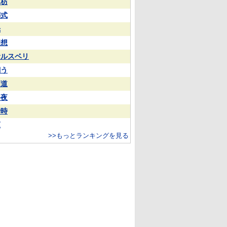
苏枋
葬式
光
猜想
サルスベリ
飼う
筋道
終夜
瞬時
蓮
>>もっとランキングを見る