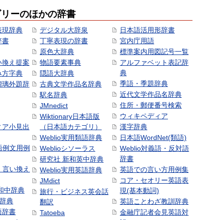
ゴリーのほかの辞書
表現辞典
デジタル大辞泉
日本語活用形辞書
辞書
丁寧表現の辞書
宮内庁用語
原色大辞典
標準案内用図記号一覧
い換え提案
物語要素事典
アルファベット表記辞
典
み方字典
隠語大辞典
季語・季題辞典
瑠璃外題辞
古典文学作品名辞典
近代文学作品名辞典
駅名辞典
住所・郵便番号検索
JMnedict
ウィキペディア
Wiktionary日本語版
ィア小見出
（日本語カテゴリ）
漢字辞典
Weblio実用類語辞典
日本語WordNet(類語)
本語例文用例
Weblioシソーラス
Weblio対義語・反対語
辞書
研究社 新和英中辞典
語・言い換え
英語での言い方用例集
Weblio実用英語辞典
コア・セオリー英語表
JMdict
和中辞典
現(基本動詞)
旅行・ビジネス英会話
和辞典
英語ことわざ教訓辞典
翻訳
語辞書
金融庁記者会見英語対
Tatoeba