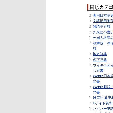
同じカテ
実用日本語
文語活用形
難読語辞典
外来語の言
外国人名読
歌舞伎・浄
典
地名辞典
名字辞典
ウィキペデ
し辞書
Weblio日
辞書
Weblio類
辞書
研究社 新英
Eゲイト英
ハイパー英