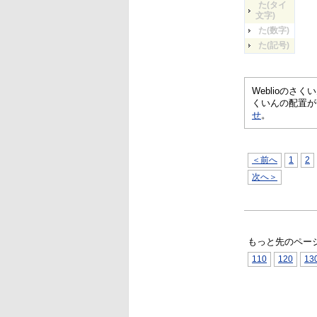
た(タイ
文字)
た(数字)
た(記号)
Weblioの
くいんの配置が
せ
。
＜前へ
1
2
次へ＞
もっと先のペー
110
120
13