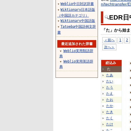
Weblio中日対訳辞書
n/techtransfer/
▼
Wiktionary日本語版
▼
（中国語カテゴリ）
EDR
Wiktionary中国語版
▼
Tatoeba中国語例文辞
▼
「た」から始ま
書
＜前へ
1
2
最近追加された辞書
次へ＞
Weblio実用類語辞
▼
典
Weblio実用英語辞
▼
絞込み
典
た
たあ
たい
たう
たえ
たお
たか
たき
たく
たけ
たこ