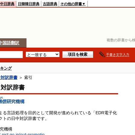
中日辞典
日韓韓日辞典
古語辞典
その他の辞書▼
複数の辞書から検
中国語翻訳
手書き文字入力
キング
中対訳辞書
＞ 索引
中対訳辞書
よる言語処理を目的として開発が進められている「EDR電子化
クトの日中対訳辞書です。
研究機構
.nict.go.jp/out-promotio