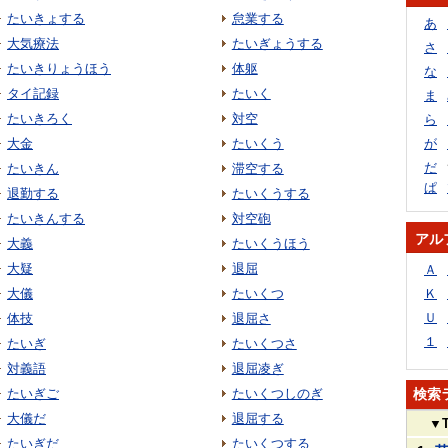
たいきょする
怠業する
あ
大気療法
たいぎょうする
さ
たいきりょうほう
体躯
な
タイ記録
たいく
ま
たいきろく
対空
ら
大金
たいくう
が
だ
たいきん
滞空する
ぱ
退勤する
たいくうする
たいきんする
対空砲
アル
大義
たいくうほう
大疑
退屈
Ａ
大儀
たいくつ
Ｋ
Ｕ
体技
退屈さ
１
たいぎ
たいくつさ
対義語
退屈凌ぎ
たいぎご
たいくつしのぎ
検索
大儀だ
退屈する
▼
たいぎだ
たいくつする