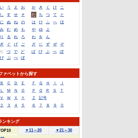
い
う
え
お
か
き
く
け
こ
し
す
せ
そ
た
ち
つ
て
と
に
ぬ
ね
の
は
ひ
ふ
へ
ほ
み
む
め
も
や
ゆ
よ
り
る
れ
ろ
わ
を
ん
ぎ
ぐ
げ
ご
ざ
じ
ず
ぜ
ぞ
ぢ
づ
で
ど
ば
び
ぶ
べ
ぼ
ぴ
ぷ
ぺ
ぽ
ファベットから探す
Ｂ
Ｃ
Ｄ
Ｅ
Ｆ
Ｇ
Ｈ
Ｉ
Ｊ
Ｌ
Ｍ
Ｎ
Ｏ
Ｐ
Ｑ
Ｒ
Ｓ
Ｔ
Ｖ
Ｗ
Ｘ
Ｙ
Ｚ
記号
２
３
４
５
６
７
８
９
０
ランキング
▼
11～20
▼
21～30
TOP10