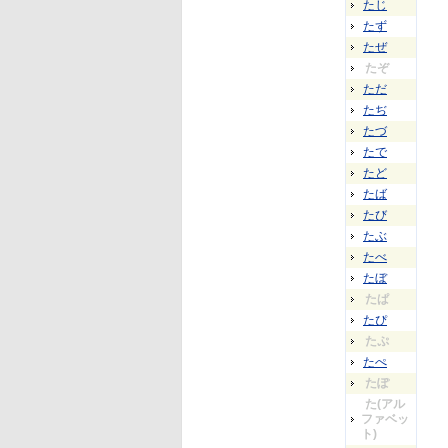
たじ
たず
たぜ
たぞ
ただ
たぢ
たづ
たで
たど
たば
たび
たぶ
たべ
たぼ
たぱ
たぴ
たぷ
たぺ
たぽ
た(アル
ファベッ
ト)