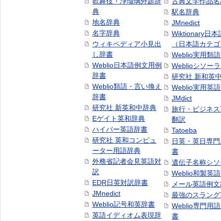
歌舞伎・浄瑠璃外題辞
古典文学作品名
典
駅名辞典
地名辞典
JMnedict
名字辞典
Wiktionary日
ウィキペディア小見出
（日本語カテゴ
し辞書
Weblio実用類
Weblio日本語例文用例
Weblioシソー
辞書
研究社 新和英
Weblio類語・言い換え
Weblio実用英
辞書
JMdict
研究社 新英和中辞典
旅行・ビジネス
Eゲイト英和辞典
翻訳
ハイパー英語辞書
Tatoeba
研究社 英和コンピュ
日英・英日専門
ーター用語辞典
書
外務省記者会見英語対
遺伝子名称シソ
訳
Weblio和製英
EDR日英対訳辞書
メール英語例文
JMnedict
最強のスラング
Weblio記号和英辞書
Weblio専門用
英語イディオム表現辞
書