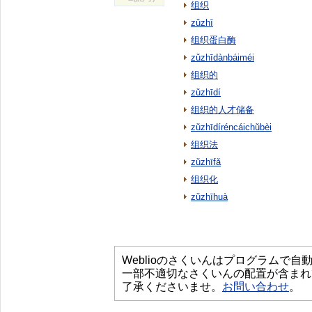
组织
zǔzhī
组织蛋白酶
zǔzhīdànbáiméi
组织的
zǔzhīdí
组织的人才储备
zǔzhīdíréncáichǔbèi
组织法
zǔzhīfǎ
组织化
zǔzhīhuà
Weblioのさくいんはプログラムで
一部不適切なさくいんの配置が含まれ
了承くださいませ。
お問い合わせ
。