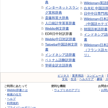
典
Wiktionary英語
インターネットスラン
白水社 中国語
グ英和辞典
日中中日専門用
斎藤和英大辞典
Wiktionary日
人口統計学英英辞書
（中国語カテゴ
Weblio例文辞書
韓国語単語辞書
EDR日中対訳辞書
インドネシア語
Weblio中日対訳辞書
書
Tatoeba中国語例文辞
Wiktionary日
書
（フランス語カ
インドネシア語辞書
リ）
ベトナム語翻訳辞書
学研全訳古語辞典
ビジネス
｜
業界用語
｜
コンピュータ
｜
文化
｜
生活
｜
ヘルスケア
｜
趣味
｜
ご利用にあたって
便利な機能
お問合
・
Weblio辞書とは
・
ウェブリオのアプリ
・
お問
・
検索の仕方
・
ヘルプ
・
利用規約
・
プライバシーポリシー