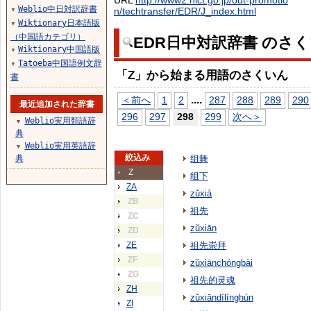
URL
http://www2.nict.go.jp/out-promotio
Weblio中日対訳辞書
n/techtransfer/EDR/J_index.html
▼
Wiktionary日本語版
▼
（中国語カテゴリ）
EDR日中対訳辞書 のさ
Wiktionary中国語版
▼
Tatoeba中国語例文辞
▼
「Z」から始まる用語のさくいん
書
...
.
＜前へ
1
2
287
288
289
290
最近追加された辞書
296
297
298
299
次へ＞
Weblio実用類語辞
▼
典
Weblio実用英語辞
▼
絞込み
典
组舞
Z
组下
ZA
zǔxià
ZB
祖先
ZC
zǔxiān
ZD
ZE
祖先崇拜
ZF
zǔxiānchóngbài
ZG
祖先的灵魂
ZH
zǔxiāndílínghún
ZI