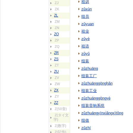
祖训
ZJ
zǔxùn
ZK
ZL
组员
ZM
zǔyuan
ZN
祖业
ZO
zǔyè
ZP
祖语
ZQ
ZR
zǔyǔ
ZS
组装
ZT
zǔzhuāng
ZU
组装工厂
ZV
zǔzhuānggōnghǎn
ZW
ZX
组装工业
ZY
zǔzhuānggōngyè
ZZ
组装音响系统
Z(50音)
zǔzhuāngyīnxiǎngxìtǒng
Z(タイ文
字)
组值
Z(数字)
zǔzhí
Z(記号)