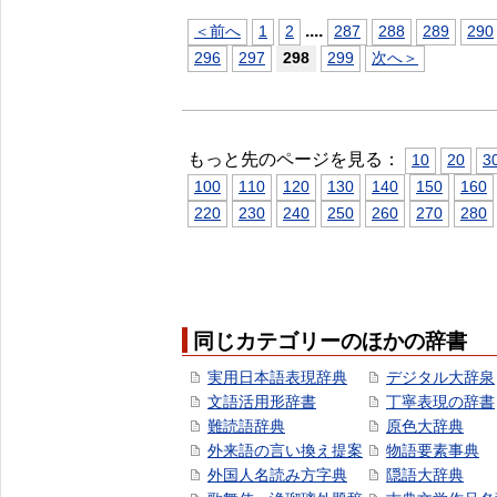
...
.
＜前へ
1
2
287
288
289
290
296
297
298
299
次へ＞
もっと先のページを見る：
10
20
3
100
110
120
130
140
150
160
220
230
240
250
260
270
280
同じカテゴリーのほかの辞書
実用日本語表現辞典
デジタル大辞泉
文語活用形辞書
丁寧表現の辞書
難読語辞典
原色大辞典
外来語の言い換え提案
物語要素事典
外国人名読み方字典
隠語大辞典