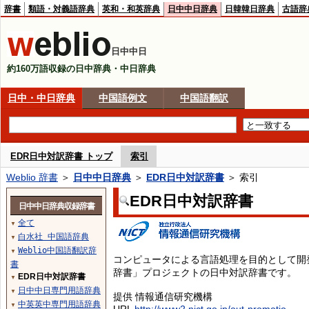
辞書
類語・対義語辞典
英和・和英辞典
日中中日辞典
日韓韓日辞典
古語辞
日中中日
約160万語収録の日中辞典・中日辞典
日中・中日辞典
中国語例文
中国語翻訳
EDR日中対訳辞書 トップ
索引
Weblio 辞書
＞
日中中日辞典
＞
EDR日中対訳辞書
＞ 索引
EDR日中対訳辞書
日中中日辞典収録辞書
全て
▼
白水社 中国語辞典
▼
Weblio中国語翻訳辞
▼
コンピュータによる言語処理を目的として開
書
辞書」プロジェクトの日中対訳辞書です。
EDR日中対訳辞書
▼
日中中日専門用語辞典
▼
提供 情報通信研究機構
中英英中専門用語辞典
▼