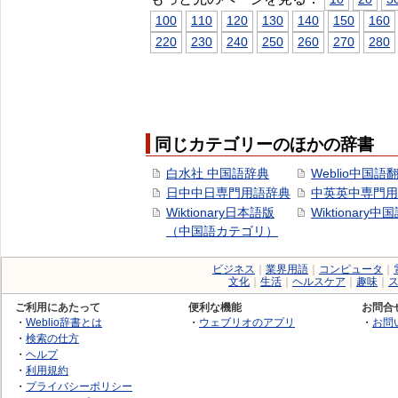
100
110
120
130
140
150
160
220
230
240
250
260
270
280
同じカテゴリーのほかの辞書
白水社 中国語辞典
Weblio中国語
日中中日専門用語辞典
中英英中専門用
Wiktionary日本語版
Wiktionary中
（中国語カテゴリ）
ビジネス
｜
業界用語
｜
コンピュータ
｜
文化
｜
生活
｜
ヘルスケア
｜
趣味
｜
ご利用にあたって
便利な機能
お問合
・
Weblio辞書とは
・
ウェブリオのアプリ
・
お問
・
検索の仕方
・
ヘルプ
・
利用規約
・
プライバシーポリシー