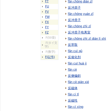
FT
fǎn chōng diàn zǐ
FU
反冲原子
FV
fǎn chōng yuán zǐ
FW
反冲质子
FX
fǎn chōng zhì zǐ
FY
反冲质子电离室
FZ
F(50音)
fǎn chōng zhì zǐ diàn lí shì
F(タイ文
反萃取
字)
fǎn cuì qǔ
F(数字)
F(記号)
反催化剂
fǎn cuī huà jì
fǎn cè
反侧偏斜
fǎn cè piān xié
反磁体
fǎn cí tǐ
反磁性
fǎn cí xìng