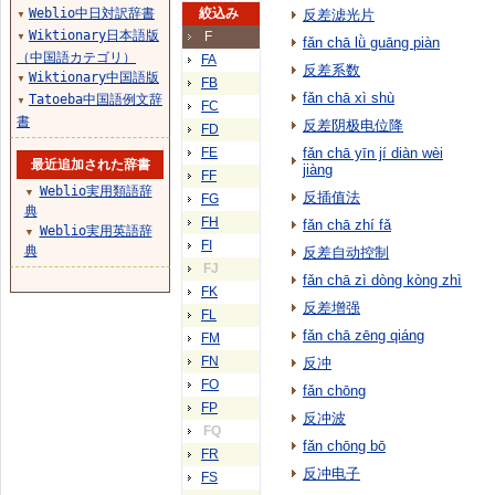
Weblio中日対訳辞書
絞込み
反差滤光片
▼
Wiktionary日本語版
F
▼
fǎn chā lǜ guāng piàn
（中国語カテゴリ）
FA
反差系数
Wiktionary中国語版
▼
FB
fǎn chā xì shù
Tatoeba中国語例文辞
▼
FC
書
反差阴极电位降
FD
FE
fǎn chā yīn jí diàn wèi
最近追加された辞書
jiàng
FF
Weblio実用類語辞
▼
反插值法
FG
典
FH
fǎn chā zhí fǎ
Weblio実用英語辞
▼
FI
典
反差自动控制
FJ
fǎn chā zì dòng kòng zhì
FK
反差增强
FL
fǎn chā zēng qiáng
FM
FN
反冲
FO
fǎn chōng
FP
反冲波
FQ
fǎn chōng bō
FR
反冲电子
FS