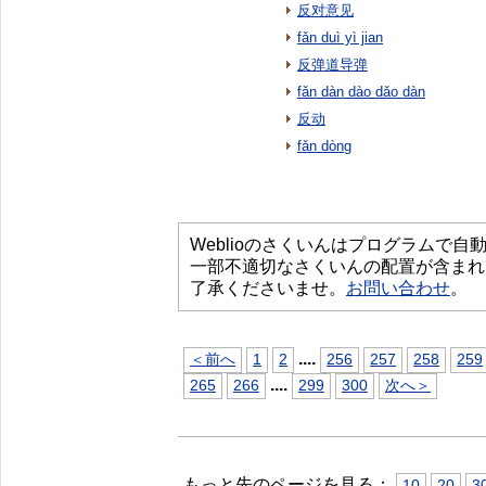
反对意见
fǎn duì yì jian
反弹道导弹
fǎn dàn dào dǎo dàn
反动
fǎn dòng
Weblioのさくいんはプログラムで
一部不適切なさくいんの配置が含まれ
了承くださいませ。
お問い合わせ
。
...
.
＜前へ
1
2
256
257
258
259
...
.
265
266
299
300
次へ＞
もっと先のページを見る：
10
20
3