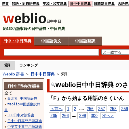
辞書
類語・対義語辞典
英和・和英辞典
日中中日辞典
日韓韓日辞典
古語辞
日中中日
約160万語収録の日中辞典・中日辞典
日中・中日辞典
中国語例文
中国語翻訳
索引
ランキング
Weblio 辞書
＞
日中中日辞典
＞ 索引
Weblio日中中日辞典 の
日中中日辞典収録辞書
全て
「F」から始まる用語のさくいん
白水社 中国語辞典
▼
Weblio中国語翻訳辞
▼
...
.
＜前へ
1
2
256
257
258
259
書
...
.
EDR日中対訳辞書
265
266
299
300
次へ＞
▼
日中中日専門用語辞典
▼
中英英中専門用語辞典
▼