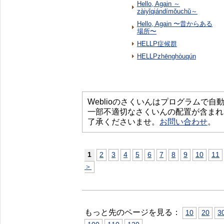
Hello, Again ～
zàiyǐqiándímǒuchǔ～
Hello, Again 〜昔からある
場所〜
HELLP症候群
HELLPzhēnghòuqún
Weblioのさくいんはプログラムで
一部不適切なさくいんの配置が含まれ
了承くださいませ。
お問い合わせ
。
1
2
3
4
5
6
7
8
9
10
11
＞
もっと先のページを見る：
10
20
3