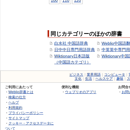
100
110
120
同じカテゴリーのほかの辞書
白水社 中国語辞典
Weblio中国語
日中中日専門用語辞典
中英英中専門用
Wiktionary日本語版
Wiktionary中
（中国語カテゴリ）
ビジネス
｜
業界用語
｜
コンピュータ
｜
文化
｜
生活
｜
ヘルスケア
｜
趣味
｜
ご利用にあたって
便利な機能
お問合
・
Weblio辞書とは
・
ウェブリオのアプリ
・
お問
・
検索の仕方
・
ヘルプ
・
利用規約
・
プライバシーポリシー
・
サイトマップ
・
クッキー・アクセスデータに
ついて