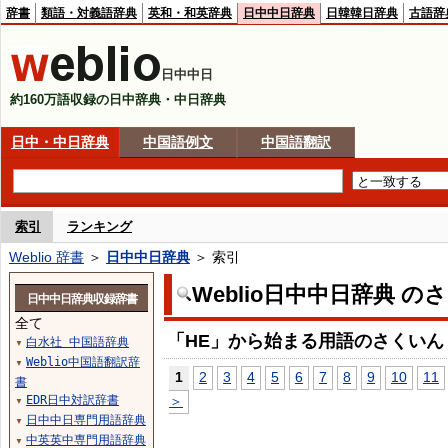
辞書
類語・対義語辞典
英和・和英辞典
日中中日辞典
日韓韓日辞典
古語辞
日中中日
約160万語収録の日中辞典・中日辞典
日中・中日辞典
中国語例文
中国語翻訳
索引
ランキング
Weblio 辞書
＞
日中中日辞典
＞ 索引
Weblio日中中日辞典 の
日中中日辞典収録辞書
全て
「HE」から始まる用語のさくいん
白水社 中国語辞典
▼
Weblio中国語翻訳辞
▼
1
2
3
4
5
6
7
8
9
10
11
書
EDR日中対訳辞書
＞
▼
日中中日専門用語辞典
▼
中英英中専門用語辞典
▼