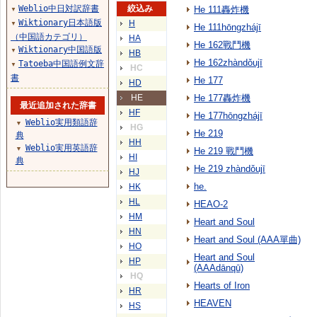
Weblio中日対訳辞書
絞込み
He 111轟炸機
▼
Wiktionary日本語版
H
▼
He 111hōngzhájī
（中国語カテゴリ）
HA
He 162戰鬥機
Wiktionary中国語版
▼
HB
He 162zhàndǒujī
Tatoeba中国語例文辞
▼
HC
書
He 177
HD
HE
He 177轟炸機
最近追加された辞書
HF
He 177hōngzhájī
Weblio実用類語辞
▼
HG
He 219
典
HH
Weblio実用英語辞
▼
He 219 戰鬥機
HI
典
He 219 zhàndǒujī
HJ
he.
HK
HL
HEAO-2
HM
Heart and Soul
HN
Heart and Soul (AAA單曲)
HO
Heart and Soul
HP
(AAAdānqū)
HQ
Hearts of Iron
HR
HEAVEN
HS