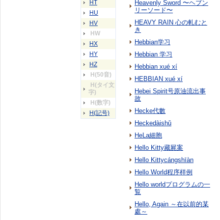
HT
Heavenly Sword 〜ヘブン
リーソード〜
HU
HEAVY RAIN 心の軋むと
HV
き
HW
Hebbian学习
HX
HY
Hebbian 学习
HZ
Hebbian xué xí
H(50音)
HEBBIAN xué xí
H(タイ文
Hebei Spirit号原油流出事
字)
故
H(数字)
Hecke代數
H(記号)
Heckedàishǔ
HeLa細胞
Hello Kitty藏屍案
Hello Kittycángshīàn
Hello World程序样例
Hello worldプログラムの一
覧
Hello, Again ～在以前的某
處～