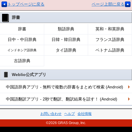
トップページに戻る
ページ上部に戻る
辞書
辞書
類語辞典
英和・和英辞典
日中・中日辞典
日韓・韓日辞典
フランス語辞典
タイ語辞典
ベトナム語辞典
インドネシア語辞典
古語辞典
Weblio公式アプリ
中国語辞典アプリ - 無料で複数の辞書をまとめて検索 (Android)
中国語翻訳アプリ - 2秒で翻訳、翻訳結果を話す！ (Android)
お問い合わせ
ヘルプ
会社情報
©2026 GRAS Group, Inc.