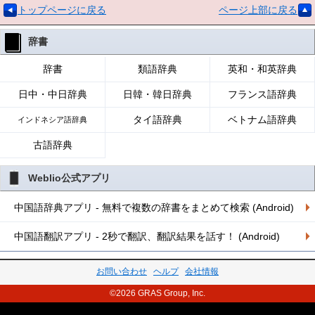
トップページに戻る
ページ上部に戻る
辞書
辞書
類語辞典
英和・和英辞典
日中・中日辞典
日韓・韓日辞典
フランス語辞典
タイ語辞典
ベトナム語辞典
インドネシア語辞典
古語辞典
Weblio公式アプリ
中国語辞典アプリ - 無料で複数の辞書をまとめて検索 (Android)
中国語翻訳アプリ - 2秒で翻訳、翻訳結果を話す！ (Android)
お問い合わせ
ヘルプ
会社情報
©2026 GRAS Group, Inc.