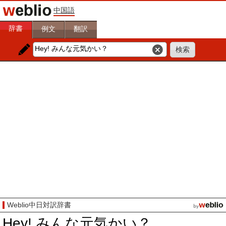
中国語
辞書
例文
翻訳
Weblio中日対訳辞書
Hey! みんな元気かい？