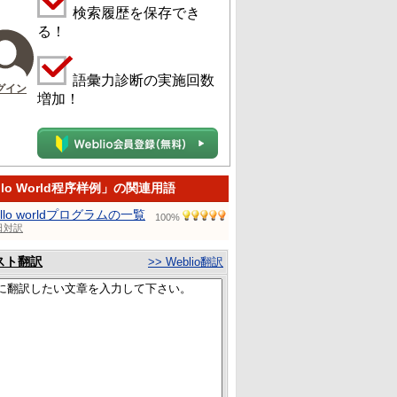
検索履歴を保存でき
る！
語彙力診断の実施回数
グイン
増加！
llo World程序样例」の関連用語
ello worldプログラムの一覧
100%
日対訳
スト翻訳
>> Weblio翻訳