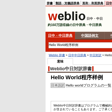
辞書
類語・対義語辞典
英和・和英辞典
日中
日中・中日
約160万語収録の日中辞典・中日辞典
日中・中日辞典
中国語例文
Weblio 辞書
>
日中中日辞典
>
中日対訳
>
Hel
意味
Weblio中日対訳辞書
Hello World程序样例
Hello worldプログラムの一覧
日本語訳
Weblio中日対訳辞書はプログラムで機
が含まれていることもあります。ご了承く