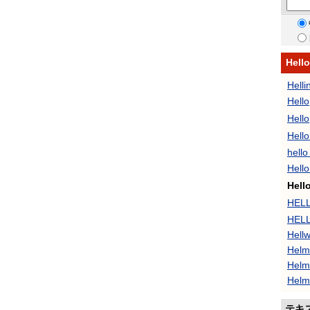
Hel
Helli
Hel
Hel
Hell
hell
Hel
Hel
HEL
HEL
Hell
Helm
Helm
Helm
テキ