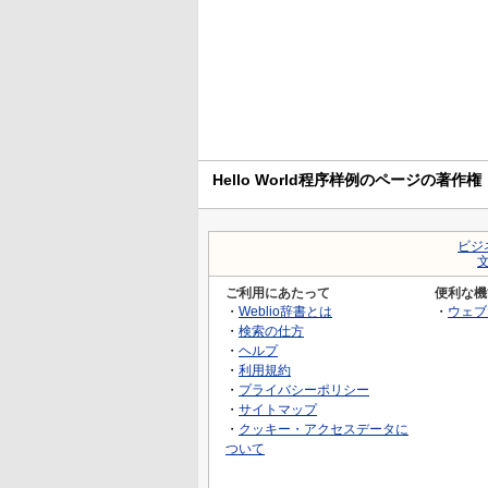
Hello World程序样例のページの著作権
ビジ
ご利用にあたって
便利な機
・
Weblio辞書とは
・
ウェブ
・
検索の仕方
・
ヘルプ
・
利用規約
・
プライバシーポリシー
・
サイトマップ
・
クッキー・アクセスデータに
ついて