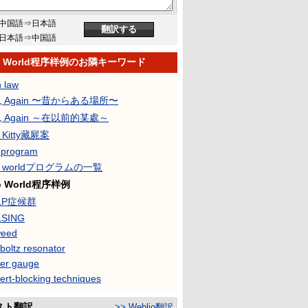
中国語⇒日本語
日本語⇒中国語
lo World程序样例のお隣キーワード
n law
lo, Again 〜昔からある場所〜
lo, Again ～在以前的某處～
o Kitty藏屍案
o program
lo worldプログラムの一覧
lo World程序样例
LP症候群
LSING
weed
boltz resonator
er gauge
ert-blocking techniques
スト翻訳
>> Weblio翻訳