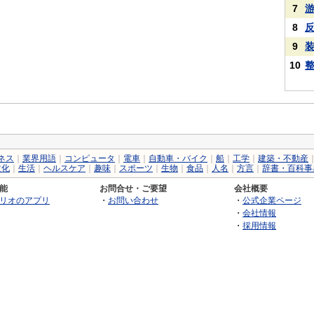
7
8
9
10
ネス
｜
業界用語
｜
コンピュータ
｜
電車
｜
自動車・バイク
｜
船
｜
工学
｜
建築・不動産
文化
｜
生活
｜
ヘルスケア
｜
趣味
｜
スポーツ
｜
生物
｜
食品
｜
人名
｜
方言
｜
辞書・百科事
能
お問合せ・ご要望
会社概要
リオのアプリ
・
お問い合わせ
・
公式企業ページ
・
会社情報
・
採用情報