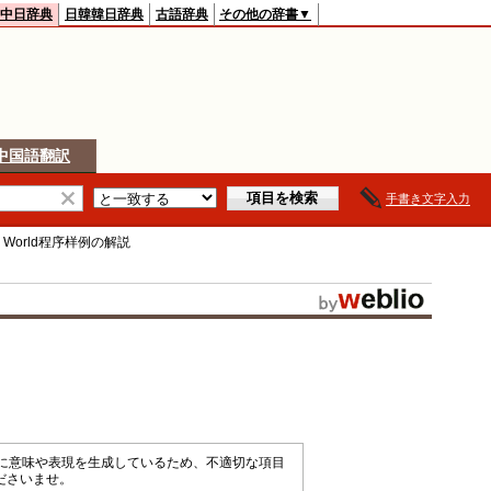
中日辞典
日韓韓日辞典
古語辞典
その他の辞書▼
中国語翻訳
手書き文字入力
lo World程序样例
の解説
械的に意味や表現を生成しているため、不適切な項目
ださいませ。