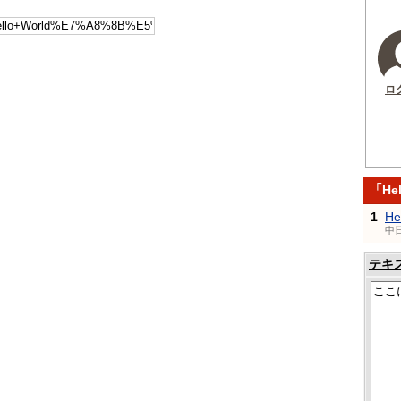
ロ
「He
1
H
中
テキ