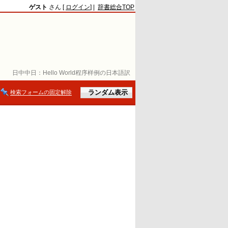
ゲスト
さん [
ログイン
] |
辞書総合TOP
日中中日：
Hello World程序样例の日本語訳
検索フォームの固定解除