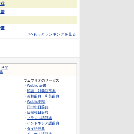
游戏
反差
装
整體
>>もっとランキングを見る
｜
学問
典
ウェブリオのサービス
・
Weblio 辞書
・
類語・対義語辞典
・
英和辞典・和英辞典
・
Weblio翻訳
・
日中中日辞典
・
日韓韓日辞典
・
フランス語辞典
・
インドネシア語辞典
・
タイ語辞典
・
ベトナム語辞典