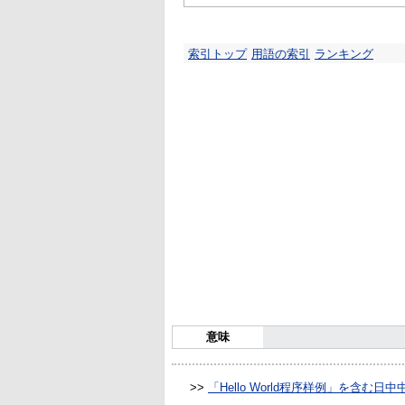
索引トップ
用語の索引
ランキング
意味
>>
「Hello World程序样例」を含む日