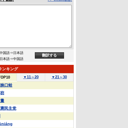
中国語⇒日本語
日本語⇒中国語
ランキング
▼
11～20
▼
21～30
TOP10
花狭口蛙
苏枋
実量
立憲民主党
蒯
ūniáng