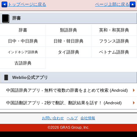
トップページに戻る
ページ上部に戻る
辞書
辞書
類語辞典
英和・和英辞典
日中・中日辞典
日韓・韓日辞典
フランス語辞典
タイ語辞典
ベトナム語辞典
インドネシア語辞典
古語辞典
Weblio公式アプリ
中国語辞典アプリ - 無料で複数の辞書をまとめて検索 (Android)
中国語翻訳アプリ - 2秒で翻訳、翻訳結果を話す！ (Android)
お問い合わせ
ヘルプ
会社情報
©2026 GRAS Group, Inc.