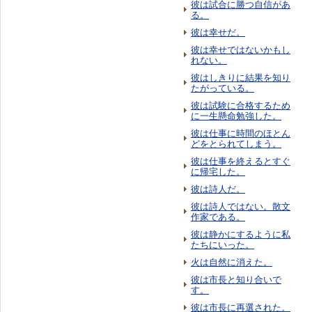
彼は試合に勝つ自信があ
る。
彼は幸せだ。
彼は幸せではないかもし
れない。
彼はしきりに結果を知り
たがっている。
彼は試験に合格するため
に一生懸命勉強した。
彼は仕事に時間のほとん
どをとられてしまう。
彼は仕事を終えるとすぐ
に帰宅した。
彼は詩人だ。
彼は詩人ではない。散文
作家である。
彼は静かにするように私
たちにいった。
火は自然に消えた。
彼は市長と知り合いで
す。
彼は市長に再選された。