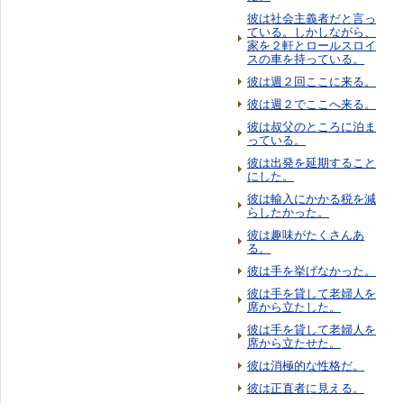
彼は社会主義者だと言っ
ている。しかしながら、
家を２軒とロールスロイ
スの車を持っている。
彼は週２回ここに来る。
彼は週２でここへ来る。
彼は叔父のところに泊ま
っている。
彼は出発を延期すること
にした。
彼は輸入にかかる税を減
らしたかった。
彼は趣味がたくさんあ
る。
彼は手を挙げなかった。
彼は手を貸して老婦人を
席から立たした。
彼は手を貸して老婦人を
席から立たせた。
彼は消極的な性格だ。
彼は正直者に見える。