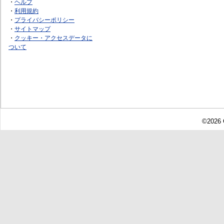
・
ヘルプ
・
利用規約
・
プライバシーポリシー
・
サイトマップ
・
クッキー・アクセスデータに
ついて
©2026 